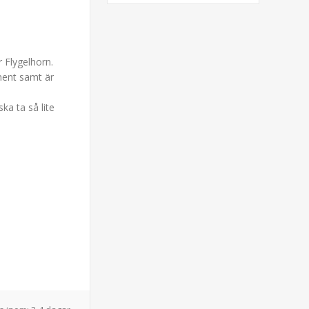
r Flygelhorn.
ment samt är
ka ta så lite