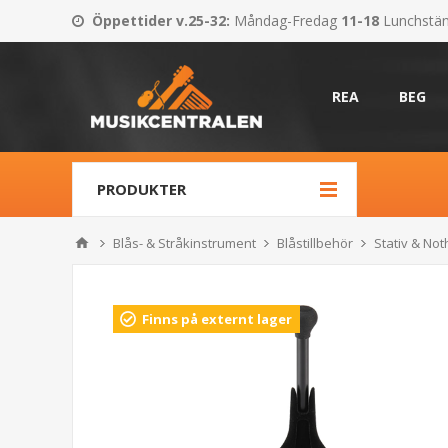
Öppettider v.25-32
:
Måndag-Fredag
11-18
Lunchstä
REA
BEG
PRODUKTER
Blås- & Stråkinstrument
Blåstillbehör
Stativ & Not
Finns på externt lager