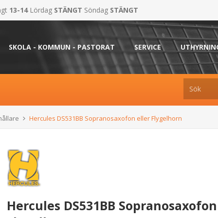
ngt
13-14
Lördag
STÄNGT
Söndag
STÄNGT
SKOLA - KOMMUN - PASTORAT
SERVICE
UTHYRNIN
hållare
Hercules DS531BB Sopranosaxofon eller Flygelhorn
Hercules DS531BB Sopranosaxofon 