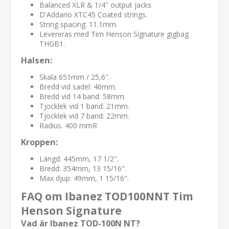
Balanced XLR & 1/4'' output jacks
D'Addario XTC45 Coated strings.
String spacing: 11.1mm.
Levereras med Tim Henson Signature gigbag
THGB1.
Halsen:
Skala 651mm / 25,6''.
Bredd vid sadel: 46mm.
Bredd vid 14 band: 58mm.
Tjocklek vid 1 band: 21mm.
Tjocklek vid 7 band: 22mm.
Radius. 400 mmR
Kroppen:
Längd: 445mm, 17 1/2".
Bredd: 354mm, 13 15/16".
Max djup: 49mm, 1 15/16".
FAQ om Ibanez TOD100NNT Tim
Henson Signature
Vad är Ibanez TOD-100N NT?