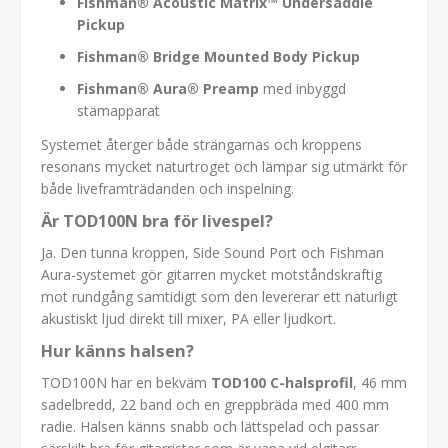
Fishman® Acoustic Matrix™ Undersaddle
Pickup
Fishman® Bridge Mounted Body Pickup
Fishman® Aura® Preamp
med inbyggd
stämapparat
Systemet återger både strängarnas och kroppens
resonans mycket naturtroget och lämpar sig utmärkt för
både liveframträdanden och inspelning.
Är TOD100N bra för livespel?
Ja. Den tunna kroppen, Side Sound Port och Fishman
Aura-systemet gör gitarren mycket motståndskraftig
mot rundgång samtidigt som den levererar ett naturligt
akustiskt ljud direkt till mixer, PA eller ljudkort.
Hur känns halsen?
TOD100N har en bekväm
TOD100 C-halsprofil
, 46 mm
sadelbredd, 22 band och en greppbräda med 400 mm
radie. Halsen känns snabb och lättspelad och passar