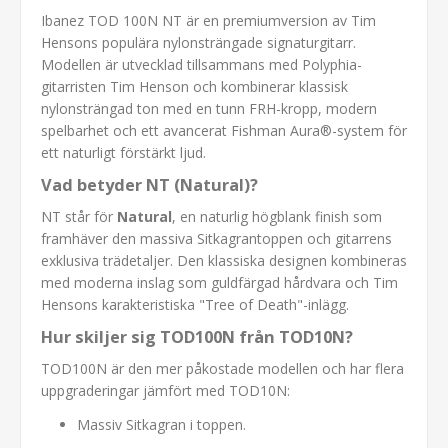
Ibanez TOD 100N NT är en premiumversion av Tim
Hensons populära nylonsträngade signaturgitarr.
Modellen är utvecklad tillsammans med Polyphia-
gitarristen Tim Henson och kombinerar klassisk
nylonsträngad ton med en tunn FRH-kropp, modern
spelbarhet och ett avancerat Fishman Aura®-system för
ett naturligt förstärkt ljud.
Vad betyder NT (Natural)?
NT står för
Natural
, en naturlig högblank finish som
framhäver den massiva Sitkagrantoppen och gitarrens
exklusiva trädetaljer. Den klassiska designen kombineras
med moderna inslag som guldfärgad hårdvara och Tim
Hensons karakteristiska "Tree of Death"-inlägg.
Hur skiljer sig TOD100N från TOD10N?
TOD100N är den mer påkostade modellen och har flera
uppgraderingar jämfört med TOD10N:
Massiv Sitkagran i toppen.