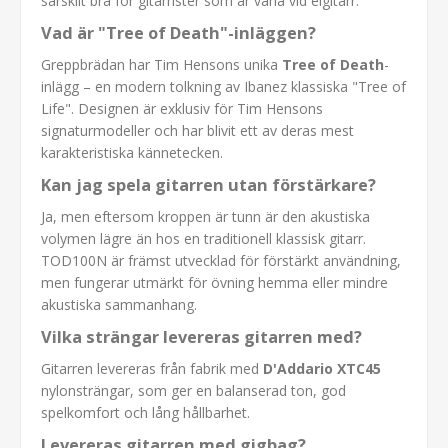
särskilt bra för gitarrister som är vana vid elgitarr.
Vad är "Tree of Death"-inläggen?
Greppbrädan har Tim Hensons unika
Tree of Death
-
inlägg – en modern tolkning av Ibanez klassiska "Tree of
Life". Designen är exklusiv för Tim Hensons
signaturmodeller och har blivit ett av deras mest
karakteristiska kännetecken.
Kan jag spela gitarren utan förstärkare?
Ja, men eftersom kroppen är tunn är den akustiska
volymen lägre än hos en traditionell klassisk gitarr.
TOD100N är främst utvecklad för förstärkt användning,
men fungerar utmärkt för övning hemma eller mindre
akustiska sammanhang.
Vilka strängar levereras gitarren med?
Gitarren levereras från fabrik med
D'Addario XTC45
nylonsträngar, som ger en balanserad ton, god
spelkomfort och lång hållbarhet.
Levereras gitarren med gigbag?