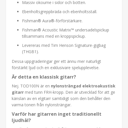
Massiv okoume i sidor och botten.
Ebenholtsgreppbräda och ebenholtsstall.
Fishman® Aura®-förförstärkare.
Fishman® Acoustic Matrix™ undersadelspickup
tillsammans med en kroppspickup.
Levereras med Tim Henson Signature-gigbag
(THGB1).
Dessa uppgraderingar ger ett ännu mer naturligt
förstärkt ljud och en exklusivare spelupplevelse.
Är detta en klassisk gitarr?
Nej. TOD100N är en
nylonsträngad elektroakustisk
gitarr
med tunn FRH-kropp. Den är utvecklad för att ge
känslan av en elgitarr samtidigt som den behåller den
varma tonen från nylonsträngar.
Varför har gitarren inget traditionellt
ljudhål?