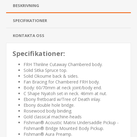
BESKRIVNING
SPECIFIKATIONER
KONTAKTA OSS
Specifikationer:
FRH Thinline Cutaway Chambered body.
Solid Sitka Spruce top.
Solid Okoume back & sides.
Fan Bracing for Chambered FRH body.
Body: 60/70mm at neck joint/body end.
C Shape Nyatoh set-in neck. 46mm at nut.
Ebony fretboard w/Tree of Death inlay.
Ebony double hole bridge.
Rosewood body binding.
Gold classical machine-heads
Fishman® Acoustic Matrix Undersaddle Pickup -
Fishman® Bridge Mounted Body Pickup.
Fishman® Aura Preamp.