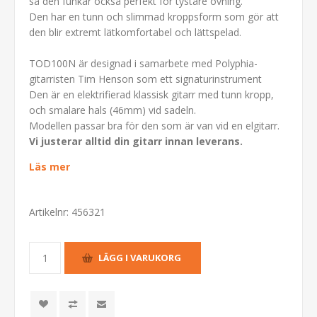
så den funkar också perfekt för tystare övning.
Den har en tunn och slimmad kroppsform som gör att
den blir extremt lätkomfortabel och lättspelad.
TOD100N är designad i samarbete med Polyphia-
gitarristen Tim Henson som ett signaturinstrument
Den är en elektrifierad klassisk gitarr med tunn kropp,
och smalare hals (46mm) vid sadeln.
Modellen passar bra för den som är van vid en elgitarr.
Vi justerar alltid din gitarr innan leverans.
Läs mer
Artikelnr:
456321