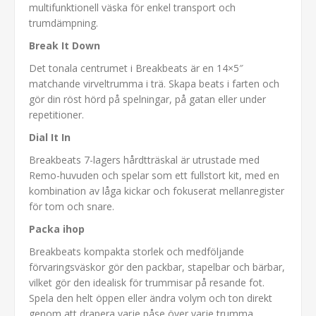
multifunktionell väska för enkel transport och
trumdämpning.
Break It Down
Det tonala centrumet i Breakbeats är en 14×5″
matchande virveltrumma i trä. Skapa beats i farten och
gör din röst hörd på spelningar, på gatan eller under
repetitioner.
Dial It In
Breakbeats 7-lagers hårdtträskal är utrustade med
Remo-huvuden och spelar som ett fullstort kit, med en
kombination av låga kickar och fokuserat mellanregister
för tom och snare.
Packa ihop
Breakbeats kompakta storlek och medföljande
förvaringsväskor gör den packbar, stapelbar och bärbar,
vilket gör den idealisk för trummisar på resande fot.
Spela den helt öppen eller ändra volym och ton direkt
genom att drapera varje påse över varje trumma.