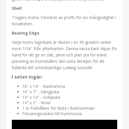
Shell
7-lagers lövträ. Föredras av proffs för sin mångsidighet i
tonaliteten.
Bearing Edge
Varje trums lagerkant är skuren i en 45-graders vinkel
inom 1/16″ från ytterkanten. Denna vassa kant slipas för
hand för att ge en slät, jämn och plan yta för enkel
placering av trumskallen; den sista detaljen för att
fullända det omisskännliga Ludwig-soundet.
I setet ingår:
16" x 14" - Bastrumma
10" x 7" - Hängpuka
13" x 13" - Golvpuka
14" x 5" - Virvel
1 st Pukhållare för fäste i Bastrumman
Förvaringsväskor till trummorna