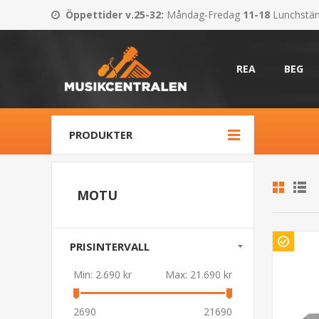
Öppettider v.25-32
:
Måndag-Fredag
11-18
Lunchstä
REA
BEG
PRODUKTER
MOTU
PRISINTERVALL
Min:
2.690 kr
Max:
21.690 kr
2690
21690