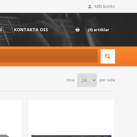
Mitt konto
G
KONTAKTA OSS
(0)
artiklar
Visa
per sida