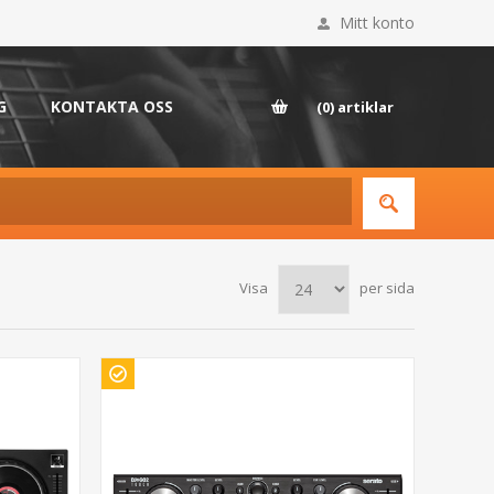
Mitt konto
G
KONTAKTA OSS
(0)
artiklar
Visa
per sida