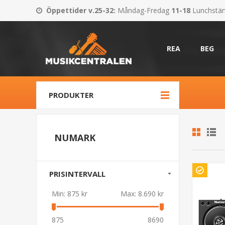
Öppettider v.25-32
:
Måndag-Fredag
11-18
Lunchstä
REA
BEG
PRODUKTER
NUMARK
PRISINTERVALL
Min:
875 kr
Max:
8.690 kr
875
8690