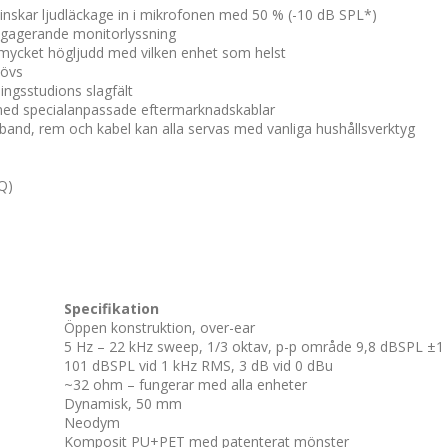
minskar ljudläckage in i mikrofonen med 50 % (-10 dB SPL*)
ngagerande monitorlyssning
 mycket högljudd med vilken enhet som helst
hövs
ningsstudions slagfält
med specialanpassade eftermarknadskablar
band, rem och kabel kan alla servas med vanliga hushållsverktyg
AQ)
Specifikation
Öppen konstruktion, over-ear
5 Hz – 22 kHz sweep, 1/3 oktav, p-p område 9,8 dBSPL ±1
101 dBSPL vid 1 kHz RMS, 3 dB vid 0 dBu
~32 ohm – fungerar med alla enheter
Dynamisk, 50 mm
Neodym
Komposit PU+PET med patenterat mönster