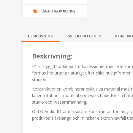
LÄGG I VARUKORG
BESKRIVNING
SPECIFIKATIONER
KONTAK
Beskrivning:
R1 är byggd för långa studiosessioner med hög komf
formas hörlurarna naturligt efter olika huvudformer
studion.
Konstruktionen kombinerar exklusiva material med ro
läderimitation – material som valts både för sin hå
studio och livesammanhang.
OLLO Audio R1 är dessutom konstruerad för lång livs
produktens livslängd och minskar elektronikavfall ut