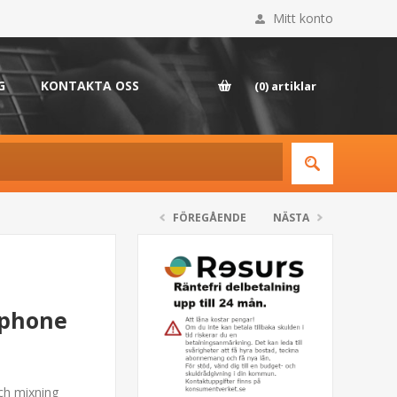
Mitt konto
G
KONTAKTA OSS
(0)
artiklar
FÖREGÅENDE
NÄSTA
dphone
och mixning