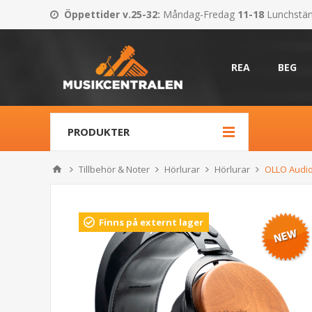
Öppettider v.25-32
:
Måndag-Fredag
11-18
Lunchstä
REA
BEG
PRODUKTER
Tillbehör & Noter
Hörlurar
Hörlurar
OLLO Audio
Finns på externt lager