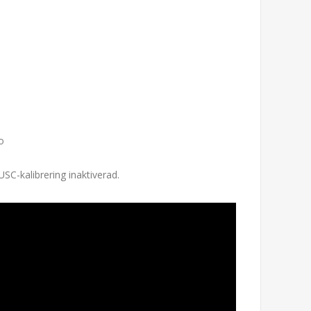
o
C-kalibrering inaktiverad.