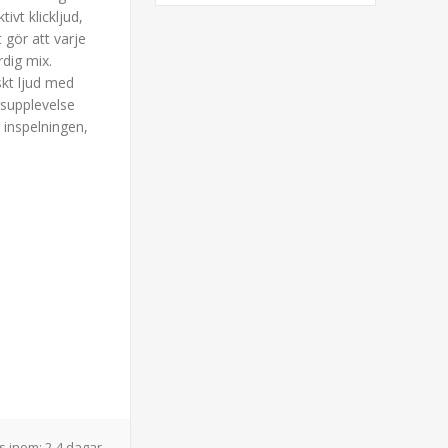
ivt klickljud,
 gör att varje
rdig mix.
kt ljud med
gsupplevelse
 inspelningen,
s inom:
2-4 dagar