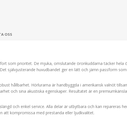
TA OSS
ort som prioritet. De mjuka, omslutande öronkuddarna täcker hela ör
. Det självjusterande huvudbandet ger en lätt och jämn passform som
bust hållbarhet. Hörlurarna är handbyggda i amerikansk valnöt tillsam
llbarhet och sina akustiska egenskaper. Resultatet är en premiumkänsl
längd och enkel service. Alla delar är utbytbara och kan repareras he
an att kompromissa med prestanda eller ljudkvalitet.