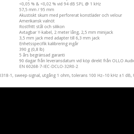
<0,05 % & <0,02 % vid 94 dB SPL @ 1 kHz
57,5 mm / 95 mm
Akustiskt skum med perforerat konstläder och velour
Amerikansk valnöt
Rostfritt stål och silikon
Avtagbar Y-kabel, 2 meter lång, 2,5 mm minijack
3,5 mm jack med adapter till 6,3 mm jack
Enhetsspecifik kalibrering ingår
390 g (0,8 lb)
5 års begränsad garanti
90 dagar från leveransdatum vid köp direkt från OLLO Audi
EN 60268-7-IEC-DCLO-32R0-2
318-1, sweep-signal, utgång 1 ohm, tolerans 100 Hz–10 kHz ±1 dB, US