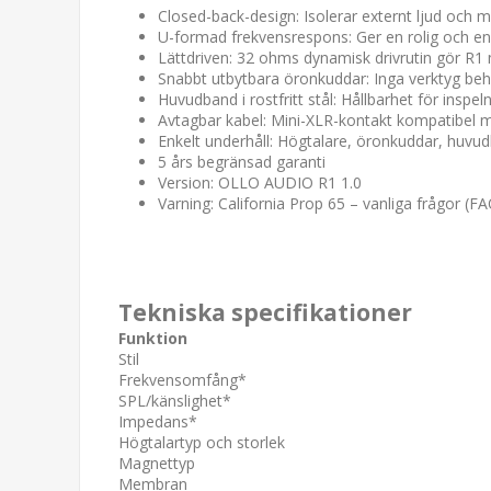
Closed-back-design: Isolerar externt ljud och 
U-formad frekvensrespons: Ger en rolig och e
Lättdriven: 32 ohms dynamisk drivrutin gör R1
Snabbt utbytbara öronkuddar: Inga verktyg be
Huvudband i rostfritt stål: Hållbarhet för inspel
Avtagbar kabel: Mini-XLR-kontakt kompatibel 
Enkelt underhåll: Högtalare, öronkuddar, huvud
5 års begränsad garanti
Version: OLLO AUDIO R1 1.0
Varning: California Prop 65 – vanliga frågor (F
Tekniska specifikationer
Funktion
Stil
Frekvensomfång*
SPL/känslighet*
Impedans*
Högtalartyp och storlek
Magnettyp
Membran