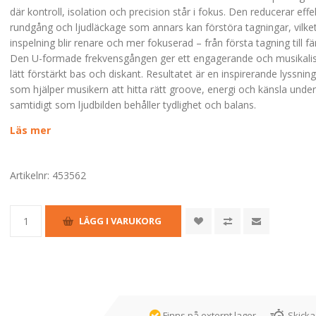
där kontroll, isolation och precision står i fokus. Den reducerar effekt
rundgång och ljudläckage som annars kan förstöra tagningar, vilket
inspelning blir renare och mer fokuserad – från första tagning till fä
Den U-formade frekvensgången ger ett engagerande och musikalis
lätt förstärkt bas och diskant. Resultatet är en inspirerande lyssnin
som hjälper musikern att hitta rätt groove, energi och känsla under
samtidigt som ljudbilden behåller tydlighet och balans.
Läs mer
Artikelnr:
453562
Finns på externt lager
Skicka