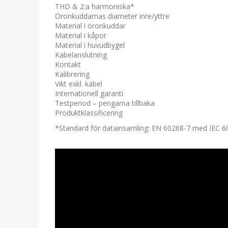
THD & 2:a harmoniska*
Öronkuddarnas diameter inre/yttre
Material i öronkuddar
Material i kåpor
Material i huvudbygel
Kabelanslutning
Kontakt
Kalibrering
Vikt exkl. kabel
Internationell garanti
Testperiod – pengarna tillbaka
Produktklassificering
*Standard för datainsamling: EN 60268-7 med IEC 60