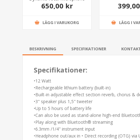
650,00 kr
399,00
XLR-XLR
LÄGG I VARUKORG
LÄGG I V
BESKRIVNING
SPECIFIKATIONER
KONTAK
Specifikationer:
•12 Watt
•Rechargeable lithium battery (built-in)
•Built-in adjustable effect section reverb, chorus & d
•3" speaker plus 1,5" tweeter
•Up to 5 hours of battery life
•Can also be used as stand-alone high-end Bluetoo
•Play along with Bluetooth® streaming
•6.3mm /1/4" instrument input
•Headphone out/aux in • Direct recording (OTG) via