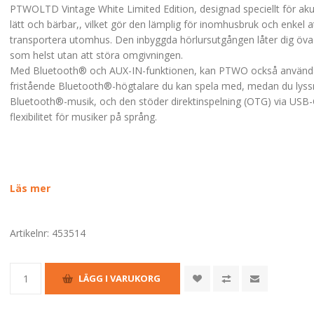
PTWOLTD Vintage White Limited Edition, designad speciellt för akust
lätt och bärbar,, vilket gör den lämplig för inomhusbruk och enkel a
transportera utomhus. Den inbyggda hörlursutgången låter dig öva
som helst utan att störa omgivningen.
Med Bluetooth® och AUX-IN-funktionen, kan PTWO också använ
fristående Bluetooth®-högtalare du kan spela med, medan du lyss
Bluetooth®-musik, och den stöder direktinspelning (OTG) via USB-C
flexibilitet för musiker på språng.
Läs mer
Artikelnr:
453514