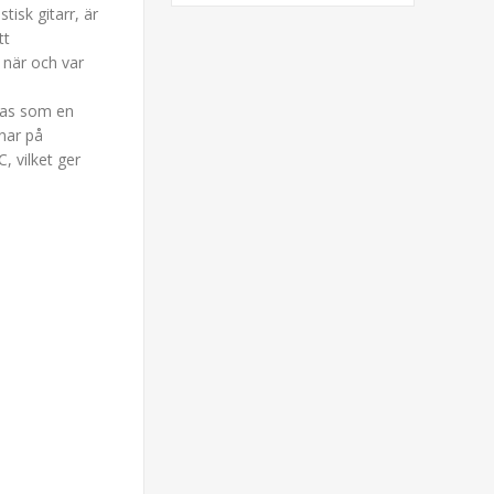
isk gitarr, är
tt
 när och var
das som en
nar på
, vilket ger