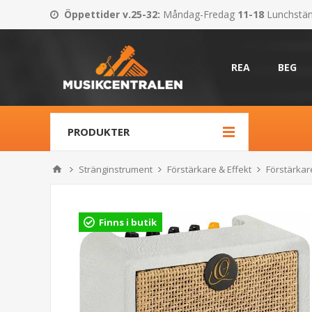
Öppettider v.25-32
:
Måndag-Fredag
11-18
Lunchstä
REA
BEG
PRODUKTER
Stränginstrument
Förstärkare & Effekt
Förstärkar
Finns i butik