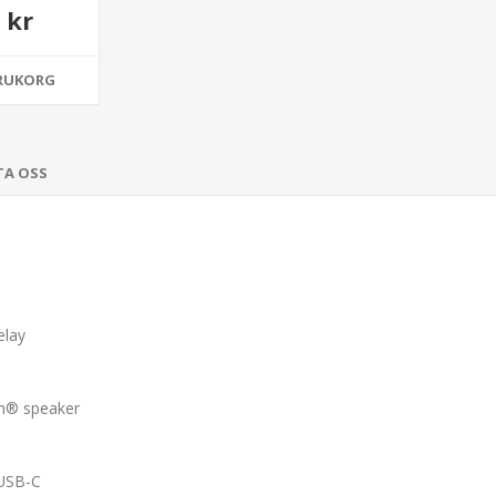
 kr
ARUKORG
TA OSS
elay
th® speaker
 USB-C