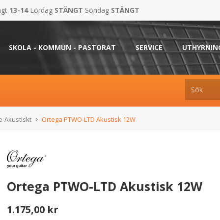
ngt
13-14
Lördag
STÄNGT
Söndag
STÄNGT
SKOLA - KOMMUN - PASTORAT
SERVICE
UTHYRNIN
e-Akustiskt
Ortega PTWO-LTD Akustisk 12W
Ortega PTWO-LTD Akustisk 12W
1.175,00 kr