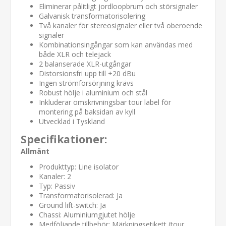
Eliminerar pålitligt jordloopbrum och störsignaler
Galvanisk transformatorisolering
Två kanaler för stereosignaler eller två oberoende
signaler
Kombinationsingångar som kan användas med
både XLR och telejack
2 balanserade XLR-utgångar
Distorsionsfri upp till +20 dBu
Ingen strömförsörjning krävs
Robust hölje i aluminium och stål
Inkluderar omskrivningsbar tour label för
montering på baksidan av kyll
Utvecklad i Tyskland
Specifikationer:
Allmänt
Produkttyp: Line isolator
Kanaler: 2
Typ: Passiv
Transformatorisolerad: Ja
Ground lift-switch: Ja
Chassi: Aluminiumgjutet hölje
Medföljande tillbehör: Märkningsetikett (tour