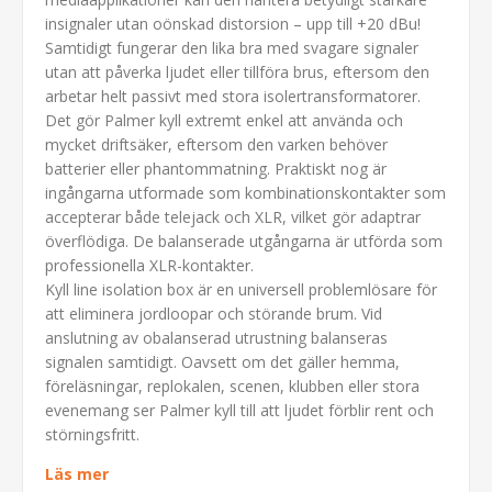
insignaler utan oönskad distorsion – upp till +20 dBu!
Samtidigt fungerar den lika bra med svagare signaler
utan att påverka ljudet eller tillföra brus, eftersom den
arbetar helt passivt med stora isolertransformatorer.
Det gör Palmer kyll extremt enkel att använda och
mycket driftsäker, eftersom den varken behöver
batterier eller phantommatning. Praktiskt nog är
ingångarna utformade som kombinationskontakter som
accepterar både telejack och XLR, vilket gör adaptrar
överflödiga. De balanserade utgångarna är utförda som
professionella XLR-kontakter.
Kyll line isolation box är en universell problemlösare för
att eliminera jordloopar och störande brum. Vid
anslutning av obalanserad utrustning balanseras
signalen samtidigt. Oavsett om det gäller hemma,
föreläsningar, replokalen, scenen, klubben eller stora
evenemang ser Palmer kyll till att ljudet förblir rent och
störningsfritt.
Läs mer