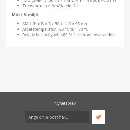
IMD (SMPTE, 60 Hz / 7 kHz, 4:1, +4 dBu): <0,01 %
Transformatorförhållande: 1:1
Mått & miljö
Mått (H x B x D): 50 x 140 x 98 mm
Arbetstemperatur: -20 °C till +70 °C
Relativ luftfuktighet: <80 % (icke-kondenserande)
Nyhetsbrev