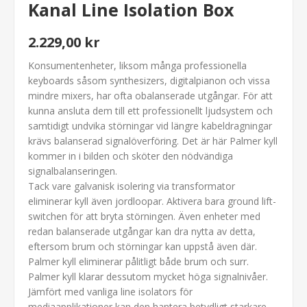
Kanal Line Isolation Box
2.229,00 kr
Konsumentenheter, liksom många professionella
keyboards såsom synthesizers, digitalpianon och vissa
mindre mixers, har ofta obalanserade utgångar. För att
kunna ansluta dem till ett professionellt ljudsystem och
samtidigt undvika störningar vid längre kabeldragningar
krävs balanserad signalöverföring. Det är här Palmer kyll
kommer in i bilden och sköter den nödvändiga
signalbalanseringen.
Tack vare galvanisk isolering via transformator
eliminerar kyll även jordloopar. Aktivera bara ground lift-
switchen för att bryta störningen. Även enheter med
redan balanserade utgångar kan dra nytta av detta,
eftersom brum och störningar kan uppstå även där.
Palmer kyll eliminerar pålitligt både brum och surr.
Palmer kyll klarar dessutom mycket höga signalnivåer.
Jämfört med vanliga line isolators för
mediaapplikationer kan den hantera betydligt starkare