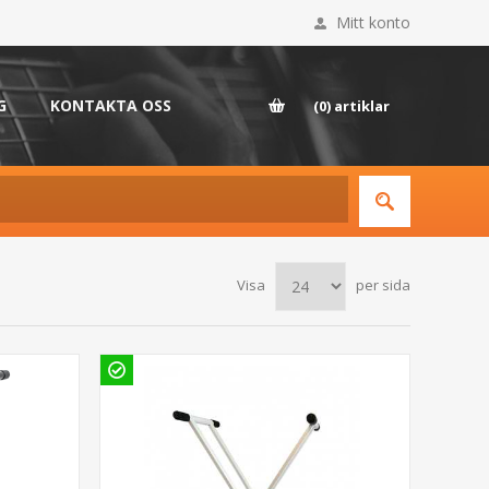
Mitt konto
G
KONTAKTA OSS
(0)
artiklar
Visa
per sida