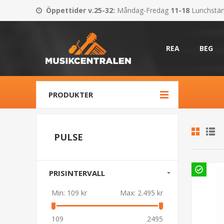
Öppettider v.25-32
:
Måndag-Fredag
11-18
Lunchstä
REA
BEG
PRODUKTER
PULSE
PRISINTERVALL
Min:
109 kr
Max:
2.495 kr
109
2495