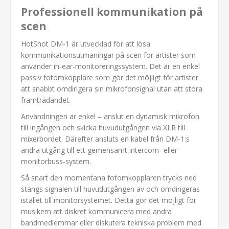
Professionell kommunikation på
scen
HotShot DM-1 är utvecklad för att lösa
kommunikationsutmaningar på scen för artister som
använder in-ear-monitoreringssystem. Det är en enkel
passiv fotomkopplare som gör det möjligt för artister
att snabbt omdirigera sin mikrofonsignal utan att störa
framträdandet.
Användningen är enkel – anslut en dynamisk mikrofon
till ingången och skicka huvudutgången via XLR till
mixerbordet. Därefter ansluts en kabel från DM-1:s
andra utgång till ett gemensamt intercom- eller
monitorbuss-system.
Så snart den momentana fotomkopplaren trycks ned
stängs signalen till huvudutgången av och omdirigeras
istället till monitorsystemet. Detta gör det möjligt för
musikern att diskret kommunicera med andra
bandmedlemmar eller diskutera tekniska problem med