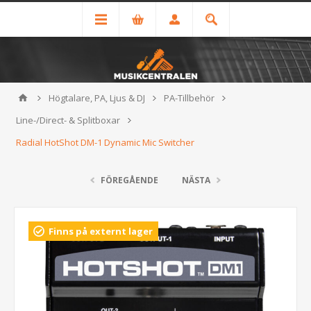
Högtalare, PA, Ljus & DJ
PA-Tillbehör
Line-/Direct- & Splitboxar
Radial HotShot DM-1 Dynamic Mic Switcher
FÖREGÅENDE
NÄSTA
Finns på externt lager