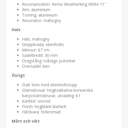
Resonansskinn: Remo Weatherking White 11"
Rim: aluminium
Tonring: aluminium
Resonator: mahogny
Hals
Hals: mahogny
Greppbräda: ebenholts
Mensur: 67 cm
Sadelbredd: 30 mm
Dragstång: tvåvägs justerbar
Översadel: ben
Övrigt
Stall: lönn med ebenholtstopp
Stämskruvar: högkvalitativa koreanska
banjostämskruvar, utväxling 4:1
Kantlist: ivoroid
Finish: högblank klarlack
Hårdvara: förkromad
Mått och vikt