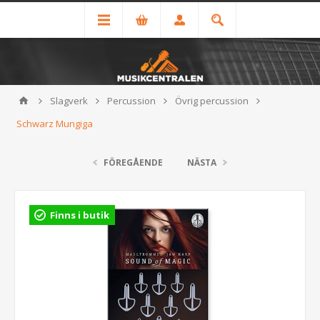
Slagverk
Percussion
Övrig percussion
Schwarz Mungiga
FÖREGÅENDE
NÄSTA
Finns i butik