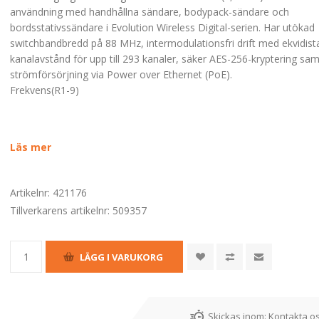
användning med handhållna sändare, bodypack-sändare och
bordsstativssändare i Evolution Wireless Digital-serien. Har utökad
switchbandbredd på 88 MHz, intermodulationsfri drift med ekvidist
kanalavstånd för upp till 293 kanaler, säker AES-256-kryptering sa
strömförsörjning via Power over Ethernet (PoE).
Frekvens(R1-9)
Läs mer
Artikelnr:
421176
Tillverkarens artikelnr:
509357
Skickas inom:
Kontakta os