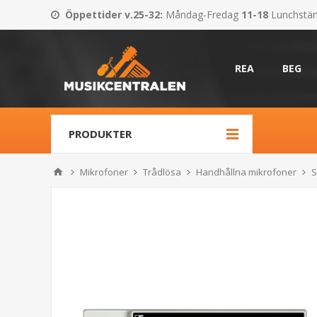
Öppettider v.25-32
:
Måndag-Fredag
11-18
Lunchstä
REA
BEG
PRODUKTER
Mikrofoner
Trådlösa
Handhållna mikrofoner
S