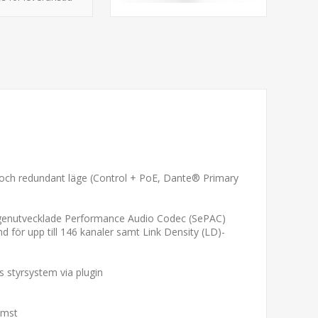
) och redundant läge (Control + PoE, Dante® Primary
 egenutvecklade Performance Audio Codec (SePAC)
d för upp till 146 kanaler samt Link Density (LD)-
s styrsystem via plugin
omst