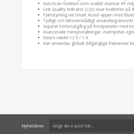
AutoScan-funktion som snabbt skannar RF-miljö
Link Quality Indicator (LQI) visar kvaliteten p
Fjärrstyrning via Smart Assist-appen med Blue
Tydligt och lättöverskådligt användargränssnit
Separat hörlursutgång på frontpanelen med indi
Avancerade menyinställningar, exempelvis egen 
Extern nätdel 12 V / 1 A
Kan användas globalt (tillgängliga frekvenser 
Nyhetsbrev