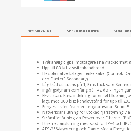
BESKRIVNING
SPECIFIKATIONER
KONTAK
Tvåkanalig digital mottagare i halvrackformat
Upp till 88 MHz switchbandbredd
Flexibla nätverkslägen: enkelkabel (Control, 
och Dante® Secondary)
Låg trådlös latens på 1,9 ms tack vare Sennh
Ingångsdynamikomfång på 142 dB – ingen gain-
Ekvidistant kanalindelning för enkel tilldelnin
läge med 300 kHz kanalavstånd för upp till 293
Fungerar sömlöst med programvaran SoundBase
Nätverksanslutning för utökad fjärrstyrning vi
Strömförsörjning via Power over Ethernet (PoE 
Ethernet-anslutning med stöd för IPv4 och IPv
AES-256-kryptering och Dante Media Encryptio