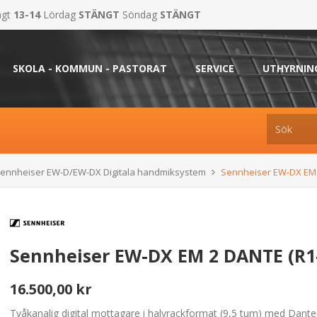
ngt
13-14
Lördag
STÄNGT
Söndag
STÄNGT
SKOLA - KOMMUN - PASTORAT
SERVICE
UTHYRNIN
ennheiser EW-D/EW-DX Digitala handmiksystem
Sennheiser EW-DX EM 
Sennheiser EW-DX EM 2 DANTE (R1
16.500,00 kr
Tvåkanalig digital mottagare i halvrackformat (9,5 tum) med Dant