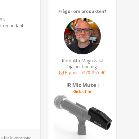
Frågor om produkten?
ant
mt redundant
Kontakta Magnus så
hjälper han dig:
E-post
0470-255 40
IR Mic Mute :
Klicka här!
s för leveranstid