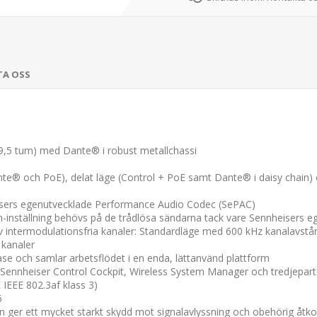
TA OSS
 (9,5 tum) med Dante® i robust metallchassi
Dante® och PoE), delat läge (Control + PoE samt Dante® i daisy chain
eisers egenutvecklade Performance Audio Codec (SePAC)
inställning behövs på de trådlösa sändarna tack vare Sennheisers
g av intermodulationsfria kanaler: Standardläge med 600 kHz kanalavstån
 kanaler
 och samlar arbetsflödet i en enda, lättanvänd plattform
a Sennheiser Control Cockpit, Wireless System Manager och tredjepart
IEEE 802.3af klass 3)
6
n ger ett mycket starkt skydd mot signalavlyssning och obehörig åtk