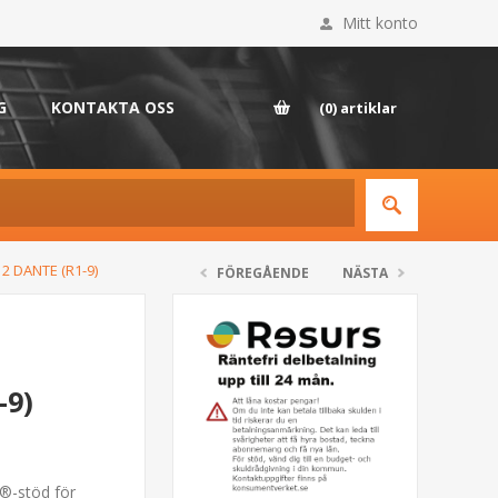
Mitt konto
G
KONTAKTA OSS
(0)
artiklar
2 DANTE (R1-9)
FÖREGÅENDE
NÄSTA
-9)
e®-stöd för