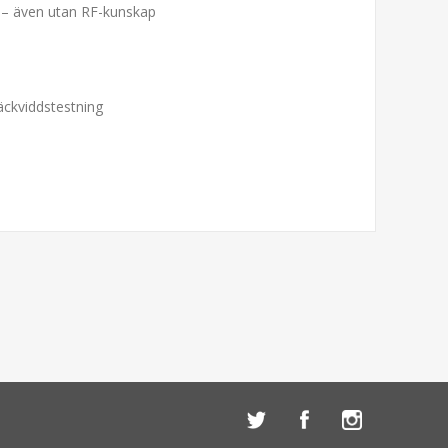
d – även utan RF-kunskap
äckviddstestning