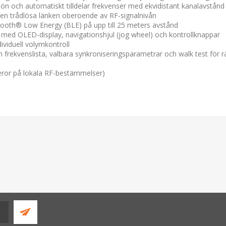
n och automatiskt tilldelar frekvenser med ekvidistant kanalavstån
å den trådlösa länken oberoende av RF-signalnivån
tooth® Low Energy (BLE) på upp till 25 meters avstånd
t med OLED-display, navigationshjul (jog wheel) och kontrollknappar
viduell volymkontroll
frekvenslista, valbara synkroniseringsparametrar och walk test för r
beror på lokala RF-bestämmelser)