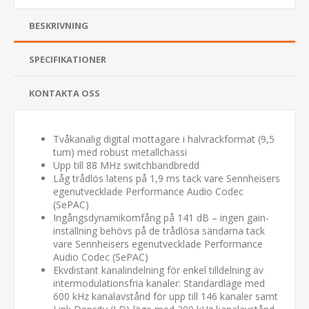
BESKRIVNING
SPECIFIKATIONER
KONTAKTA OSS
Tvåkanalig digital mottagare i halvrackformat (9,5
tum) med robust metallchassi
Upp till 88 MHz switchbandbredd
Låg trådlös latens på 1,9 ms tack vare Sennheisers
egenutvecklade Performance Audio Codec
(SePAC)
Ingångsdynamikomfång på 141 dB – ingen gain-
inställning behövs på de trådlösa sändarna tack
vare Sennheisers egenutvecklade Performance
Audio Codec (SePAC)
Ekvdistant kanalindelning för enkel tilldelning av
intermodulationsfria kanaler: Standardläge med
600 kHz kanalavstånd för upp till 146 kanaler samt