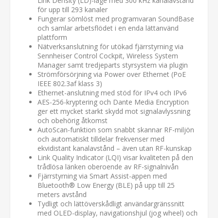
Link Density (LD)-läge med 300 kHz kanalavstånd
för upp till 293 kanaler
Fungerar sömlöst med programvaran SoundBase
och samlar arbetsflödet i en enda lättanvänd
plattform
Nätverksanslutning för utökad fjärrstyrning via
Sennheiser Control Cockpit, Wireless System
Manager samt tredjeparts styrsystem via plugin
Strömförsörjning via Power over Ethernet (PoE
IEEE 802.3af klass 3)
Ethernet-anslutning med stöd för IPv4 och IPv6
AES-256-kryptering och Dante Media Encryption
ger ett mycket starkt skydd mot signalavlyssning
och obehörig åtkomst
AutoScan-funktion som snabbt skannar RF-miljön
och automatiskt tilldelar frekvenser med
ekvidistant kanalavstånd – även utan RF-kunskap
Link Quality Indicator (LQI) visar kvaliteten på den
trådlösa länken oberoende av RF-signalnivån
Fjärrstyrning via Smart Assist-appen med
Bluetooth® Low Energy (BLE) på upp till 25
meters avstånd
Tydligt och lättöverskådligt användargränssnitt
med OLED-display, navigationshjul (jog wheel) och