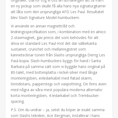
originalet. Därför tog vi oss an utmaningen att ta fram
en ny pickup som skulle få alla hans nya signaturgitarrer
att låta som den ursprungliga AFD Les Paul. Resultatet
blev Slash Signature Model-humbuckern.
Vi använde en annan magnettråd och
lindningsspecifikation som, i kombination med en alnico
2-stavmagnet, gav precis det som behövdes för att
driva en standard Les Paul mot det där välbekanta
sustainet, crunchet och mellanregistret som
kännetecknar tonen från Slashs ursprungliga Derrig Les
Paul-kopia. Slash-humbuckers byggs för hand i Santa
Barbara på samma sätt som vi byggde hans original på
80-talet, med bottenplatta i nickel-silver med långa
monteringsben, enledarkabel med flätad skärm,
lönndistans, papperstejp och vaxpottning. De finns även
med några av våra mest populära moderna alternativ:
korta monteringsben, 4-ledarkabel och Trembucker-
spacing.
P.S. Om du undrar – ja, setet du köper är exakt samma
som Slashs tekniker, Ace Bergman, installerar i hans