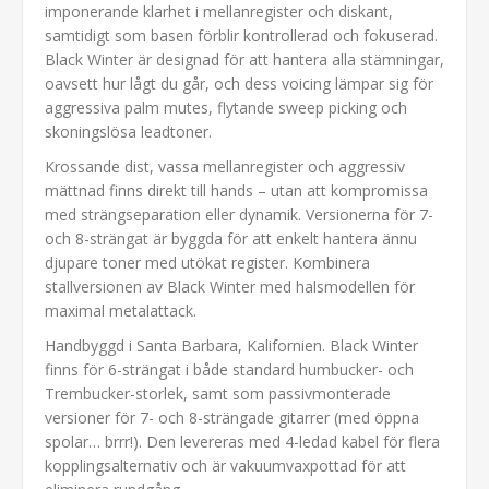
imponerande klarhet i mellanregister och diskant,
samtidigt som basen förblir kontrollerad och fokuserad.
Black Winter är designad för att hantera alla stämningar,
oavsett hur lågt du går, och dess voicing lämpar sig för
aggressiva palm mutes, flytande sweep picking och
skoningslösa leadtoner.
Krossande dist, vassa mellanregister och aggressiv
mättnad finns direkt till hands – utan att kompromissa
med strängseparation eller dynamik. Versionerna för 7-
och 8-strängat är byggda för att enkelt hantera ännu
djupare toner med utökat register. Kombinera
stallversionen av Black Winter med halsmodellen för
maximal metalattack.
Handbyggd i Santa Barbara, Kalifornien. Black Winter
finns för 6-strängat i både standard humbucker- och
Trembucker-storlek, samt som passivmonterade
versioner för 7- och 8-strängade gitarrer (med öppna
spolar… brrr!). Den levereras med 4-ledad kabel för flera
kopplingsalternativ och är vakuumvaxpottad för att