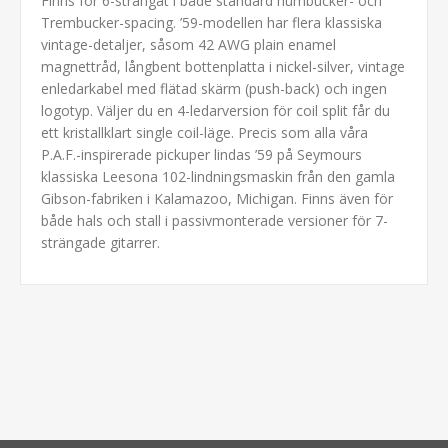
Finns för 6-strängat i både standard humbucker- och
Trembucker-spacing. ’59-modellen har flera klassiska
vintage-detaljer, såsom 42 AWG plain enamel
magnettråd, långbent bottenplatta i nickel-silver, vintage
enledarkabel med flätad skärm (push-back) och ingen
logotyp. Väljer du en 4-ledarversion för coil split får du
ett kristallklart single coil-läge. Precis som alla våra
P.A.F.-inspirerade pickuper lindas ’59 på Seymours
klassiska Leesona 102-lindningsmaskin från den gamla
Gibson-fabriken i Kalamazoo, Michigan. Finns även för
både hals och stall i passivmonterade versioner för 7-
strängade gitarrer.