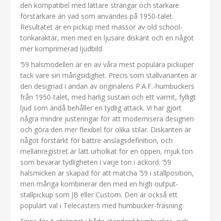
den kompatibel med lättare strängar och starkare
förstärkare än vad som användes på 1950-talet.
Resultatet är en pickup med massor av old school-
tonkaraktär, men med en ljusare diskant och en något
mer komprimerad ljudbild.
’59 halsmodellen är en av våra mest populära pickuper
tack vare sin mångsidighet. Precis som stallvarianten är
den designad i andan av originalens P.A.F.-humbuckers
från 1950-talet, med härlig sustain och ett varmt, fylligt
ljud som ändå behåller en tydlig attack. Vi har gjort
några mindre justeringar för att modernisera designen
och göra den mer flexibel för olika stilar. Diskanten är
något förstärkt för bättre anslagsdefinition, och
mellanregistret är lätt urholkat för en öppen, mjuk ton
som bevarar tydligheten i varje ton i ackord. ’59
halsmicken är skapad för att matcha ’59 i stallposition,
men många kombinerar den med en high output-
stallpickup som JB eller Custom. Den är också ett
populärt val i Telecasters med humbucker-fräsning.