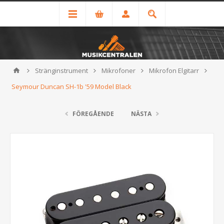
Stränginstrument
Mikrofoner
Mikrofon Elgitarr
Seymour Duncan SH-1b '59 Model Black
FÖREGÅENDE
NÄSTA