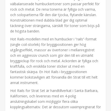
välbalanserade humbuckertoner som passar perfekt för
rock och metal. De rena tonerna är fylliga och varma,
och solopartierna får den där tjocka, flytande känslan.
Konstruktionen med dubbla blad ger dig optimal
täckning över strängarna, särskilt för toner som böjs på
de högsta banden.
Hot Rails-modellen med en humbucker i ”rails”-format
(single coil-storlek) för bryggpositionen ger hög
utgångseffekt, massor av övertoner i mellanregistret
och en aggressiv crunch som gör den till en utmärkt
bryggpickup för rock och metal. Ackorden är fylliga och
kraftfulla, och enskilda toner sticker ut med en
fantastisk skärpa. En Hot Rails i bryggpositionen
kommer bokstavligen att förvandla din Strat till ett helt
annat instrument.
Hot Rails for Strat Set är handtillverkat i Santa Barbara,
Kalifornien, och levereras med en 4-polig
anslutningskabel som möjliggör flera olika
kopplingsalternativ. Det är dessutom vaximpregnerat för