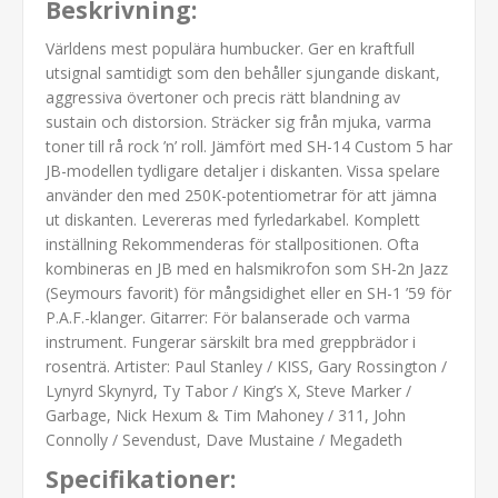
Beskrivning:
Världens mest populära humbucker. Ger en kraftfull
utsignal samtidigt som den behåller sjungande diskant,
aggressiva övertoner och precis rätt blandning av
sustain och distorsion. Sträcker sig från mjuka, varma
toner till rå rock ’n’ roll. Jämfört med SH-14 Custom 5 har
JB-modellen tydligare detaljer i diskanten. Vissa spelare
använder den med 250K-potentiometrar för att jämna
ut diskanten. Levereras med fyrledarkabel. Komplett
inställning Rekommenderas för stallpositionen. Ofta
kombineras en JB med en halsmikrofon som SH-2n Jazz
(Seymours favorit) för mångsidighet eller en SH-1 ’59 för
P.A.F.-klanger. Gitarrer: För balanserade och varma
instrument. Fungerar särskilt bra med greppbrädor i
rosenträ. Artister: Paul Stanley / KISS, Gary Rossington /
Lynyrd Skynyrd, Ty Tabor / King’s X, Steve Marker /
Garbage, Nick Hexum & Tim Mahoney / 311, John
Connolly / Sevendust, Dave Mustaine / Megadeth
Specifikationer: