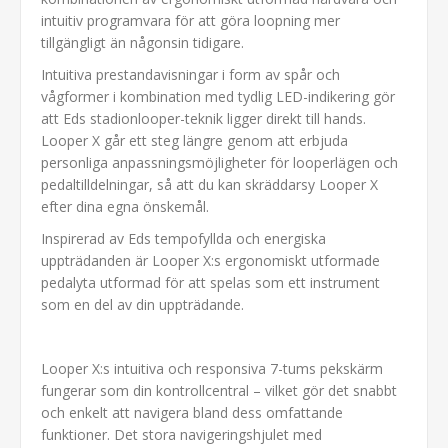
intuitiv programvara för att göra loopning mer
tillgängligt än någonsin tidigare.
Intuitiva prestandavisningar i form av spår och
vågformer i kombination med tydlig LED-indikering gör
att Eds stadionlooper-teknik ligger direkt till hands.
Looper X går ett steg längre genom att erbjuda
personliga anpassningsmöjligheter för looperlägen och
pedaltilldelningar, så att du kan skräddarsy Looper X
efter dina egna önskemål.
Inspirerad av Eds tempofyllda och energiska
uppträdanden är Looper X:s ergonomiskt utformade
pedalyta utformad för att spelas som ett instrument
som en del av din uppträdande.
Looper X:s intuitiva och responsiva 7-tums pekskärm
fungerar som din kontrollcentral – vilket gör det snabbt
och enkelt att navigera bland dess omfattande
funktioner. Det stora navigeringshjulet med