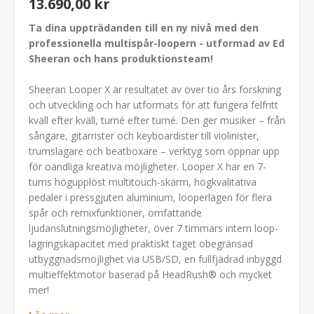
13.690,00 kr
Ta dina uppträdanden till en ny nivå med den
professionella multispår-loopern - utformad av Ed
Sheeran och hans produktionsteam!
Sheeran Looper X är resultatet av över tio års forskning
och utveckling och har utformats för att fungera felfritt
kväll efter kväll, turné efter turné. Den ger musiker – från
sångare, gitarrister och keyboardister till violinister,
trumslagare och beatboxare – verktyg som öppnar upp
för oändliga kreativa möjligheter. Looper X har en 7-
tums högupplöst multitouch-skärm, högkvalitativa
pedaler i pressgjuten aluminium, looperlägen för flera
spår och remixfunktioner, omfattande
ljudanslutningsmöjligheter, över 7 timmars intern loop-
lagringskapacitet med praktiskt taget obegränsad
utbyggnadsmöjlighet via USB/SD, en fullfjädrad inbyggd
multieffektmotor baserad på HeadRush® och mycket
mer!