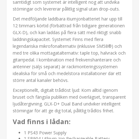
samtidigt som systemet är intelligent nog att undvika
störningar och levererar pålitlig signal utan drop-outs.
Det medföljande laddbara itiumjonbatteriet har upp till
12 timmars körtid (förbättrad från tidigare generationen
GLX-D), och kan laddas på flera sätt med riktigt snabb
laddningskapacitet. Systemet Finns med flera
legendariska mikrofonalternativ (inklusive SM58®) och
med tre olika mottagatalternativ: taple top, halvrack och
gitarrpedal. I kombination med frekvenshanterare och
antenner (säljs separat) är rackmonteringssystemen
idealiska för små och medelstora installationer där ett
större antal kanaler behövs.
Exceptionellt, digitalt trådlöst ljud: Kom alltid igenom
bruset och fängsla publiken med överlägset, transparent
ljudåtergivning. GLX-D+ Dual Band undviker intelligent
störningar för att ge dig total, pålitlig trådlös frihet.
Vad finns i lådan:
1 PS43 Power Supply
1 SB904 Lithium-Ion Rechargeable Battery