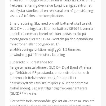
enkel som möjligt - Anslut så du är redo att köra. Smart
frekvenshantering övervakar kontinuerligt spektrumet
och flyttar sömlöst till en ren kanal om någon störning
visas. Gå trådlös utan komplikation.
Smart laddning: Slut med oro att batteriet skall ta slut.
GLX-D+ addningsbara litiumionbatteri, SB904 levererar
upp till 12 timmars körtid och kan laddas direkt på
mottagaren eller via USB-C-kontakt på den handhållna
mikrofonen eller bodypacken. En
snabbladdningsfunktion möjliggör 1,5 timmars
användning på 15 minuters laddning.
Supersolid RF-prestanda för
flersystemsinstallationer: GLX-D+ Dual Band Wireless
ger förbättrad RF-prestanda, antenndistribution och
automatisk frekvenshantering för upp till 11
halvracksystem i typiska miljöer (16 under optimala
förhållanden). Separat tillgänglig frekvenshanterare
(GLXD+FM) krävs.
Licensfritt frekvensområde gör att du kan resa utan att