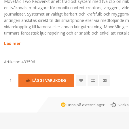
MoveMic Two Reciverkit är ett trådlöst system med två clip-on mi
en tvåkanals-mottagare för mobila content creators, vloggers, vid
journalister. Systemet är väldigt bärbart och kraftfullt och myggor
antingen anslutas direkt till din smartphone eller via medföljande 
vidarekoppling till kamera eller annan kringutrustning. MoveMic ger 
timmars fantastisk ljudinspelning och är snabb och enkel att install
Läs mer
Artikelnr:
433596
Finns på externt lager
Skicka