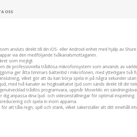
TA OSS
m ansluts direkt till din iOS- eller Android-enhet med hjälp av Shure 
ilappar via den medföljande tvåkanalsmottagaren.
skret som möjligt.
de professionella trådlösa mikrofonsystem som används av världens 
na ger åtta timmars batteritid i mikrofonen, med ytterligare två full
slutning, vilket gör att du kan börja spela in på några sekunder utan
ud, med två kanaler av högkvalitativt ljud som sänds direkt till din tel
enutvecklad trådlös programvara, uppnår MoveMic en sändningskvalite
dig anpassa dina ljud- och videoinställningar för optimal inspelning.
usreducering och spela in inom apparna.
tt tåla regn, spill och stänk, vilket säkerställer att ditt innehåll i