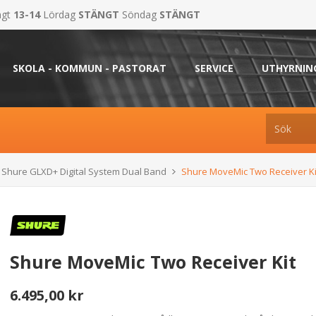
ngt
13-14
Lördag
STÄNGT
Söndag
STÄNGT
SKOLA - KOMMUN - PASTORAT
SERVICE
UTHYRNIN
 Shure GLXD+ Digital System Dual Band
Shure MoveMic Two Receiver Ki
Shure MoveMic Two Receiver Kit
6.495,00 kr