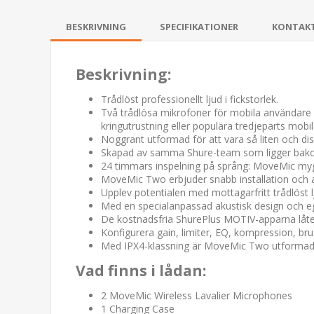
BESKRIVNING
SPECIFIKATIONER
KONTAK
Beskrivning:
Trådlöst professionellt ljud i fickstorlek.
Två trådlösa mikrofoner för mobila användare so
kringutrustning eller populära tredjeparts mob
Noggrant utformad för att vara så liten och di
Skapad av samma Shure-team som ligger bakom 
24 timmars inspelning på språng: MoveMic myggor
MoveMic Two erbjuder snabb installation och an
Upplev potentialen med mottagarfritt trådlöst lj
Med en specialanpassad akustisk design och eg
De kostnadsfria ShurePlus MOTIV-apparna låter 
Konfigurera gain, limiter, EQ, kompression, br
Med IPX4-klassning är MoveMic Two utformad för a
Vad finns i lådan:
2 MoveMic Wireless Lavalier Microphones
1 Charging Case