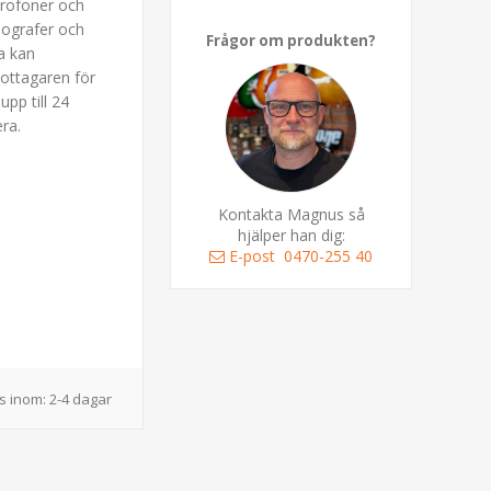
krofoner och
eografer och
Frågor om produkten?
na kan
mottagaren för
upp till 24
era.
Kontakta Magnus så
hjälper han dig:
E-post
0470-255 40
s inom:
2-4 dagar