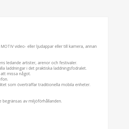
MOTIV video- eller ljudappar eller till kamera, annan
ledande artister, arenor och festivaler.
a laddningar i det praktiska laddningsfodralet.
 att missa något.
efon.
t som överträffar traditionella mobila enheter.
nte begränsas av miljöförhållanden.