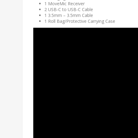
1 MoveMic Receiver
2 USB-C to USB-C Cable
1 3.5mm – 3.5mm Cable
1 Roll Bag/Protective Carrying Case