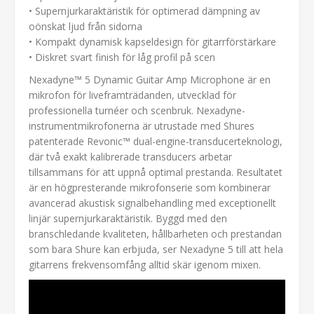
• Supernjurkaraktäristik för optimerad dämpning av
oönskat ljud från sidorna
• Kompakt dynamisk kapseldesign för gitarrförstärkare
• Diskret svart finish för låg profil på scen
Nexadyne™ 5 Dynamic Guitar Amp Microphone är en
mikrofon för liveframträdanden, utvecklad för
professionella turnéer och scenbruk. Nexadyne-
instrumentmikrofonerna är utrustade med Shures
patenterade Revonic™ dual-engine-transducerteknologi,
där två exakt kalibrerade transducers arbetar
tillsammans för att uppnå optimal prestanda. Resultatet
är en högpresterande mikrofonserie som kombinerar
avancerad akustisk signalbehandling med exceptionellt
linjär supernjurkaraktäristik. Byggd med den
branschledande kvaliteten, hållbarheten och prestandan
som bara Shure kan erbjuda, ser Nexadyne 5 till att hela
gitarrens frekvensomfång alltid skär igenom mixen.