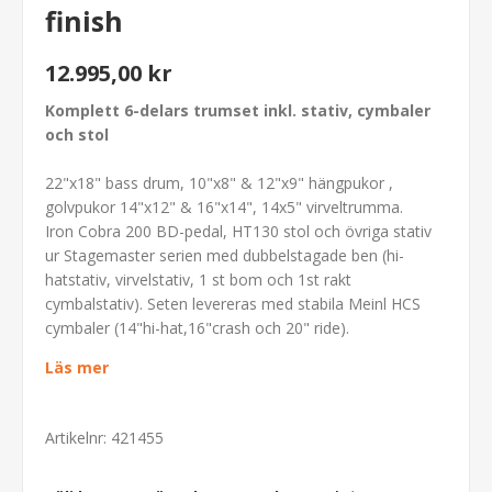
finish
12.995,00 kr
Komplett 6-delars trumset inkl. stativ, cymbaler
och stol
22"x18" bass drum, 10"x8" & 12"x9" hängpukor ,
golvpukor 14"x12" & 16"x14", 14x5" virveltrumma.
Iron Cobra 200 BD-pedal, HT130 stol och övriga stativ
ur Stagemaster serien med dubbelstagade ben (hi-
hatstativ, virvelstativ, 1 st bom och 1st rakt
cymbalstativ). Seten levereras med stabila Meinl HCS
cymbaler (14"hi-hat,16"crash och 20" ride).
Läs mer
Artikelnr:
421455