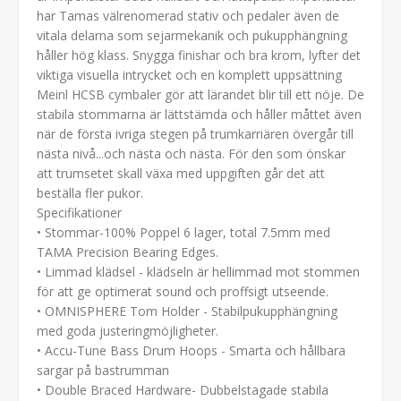
har Tamas välrenomerad stativ och pedaler även de
vitala delarna som sejarmekanik och pukupphängning
håller hög klass. Snygga finishar och bra krom, lyfter det
viktiga visuella intrycket och en komplett uppsättning
Meinl HCSB cymbaler gör att lärandet blir till ett nöje. De
stabila stommarna är lättstämda och håller måttet även
när de första ivriga stegen på trumkarriären övergår till
nästa nivå...och nästa och nästa. För den som önskar
att trumsetet skall växa med uppgiften går det att
beställa fler pukor.
Specifikationer
• Stommar-100% Poppel 6 lager, total 7.5mm med
TAMA Precision Bearing Edges.
• Limmad klädsel - klädseln är hellimmad mot stommen
för att ge optimerat sound och proffsigt utseende.
• OMNISPHERE Tom Holder - Stabilpukupphängning
med goda justeringmöjligheter.
• Accu-Tune Bass Drum Hoops - Smarta och hållbara
sargar på bastrumman
• Double Braced Hardware- Dubbelstagade stabila