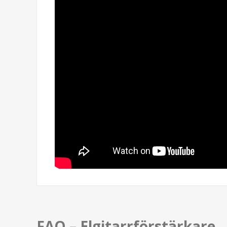
FAQ – Elgitarrförstärkare