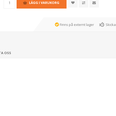
Finns på externt lager
Skicka
TA OSS
m