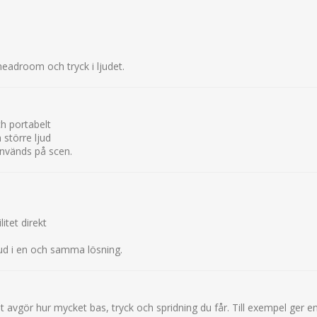
eadroom och tryck i ljudet.
ch portabelt
 större ljud
används på scen.
itet direkt
jud i en och samma lösning.
t avgör hur mycket bas, tryck och spridning du får. Till exempel ger en