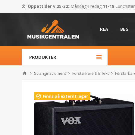
Öppettider v.25-32
:
Måndag-Fredag
11-18
Lunchstä
REA
BEG
PRODUKTER
Stränginstrument
Förstärkare & Effekt
Förstärkare
Finns på externt lager