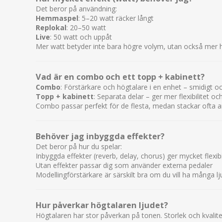
Det beror på användning:
Hemmaspel
: 5–20 watt räcker långt
Replokal
: 20–50 watt
Live
: 50 watt och uppåt
Mer watt betyder inte bara högre volym, utan också mer h
Vad är en combo och ett topp + kabinett?
Combo
: Förstärkare och högtalare i en enhet – smidigt o
Topp + kabinett
: Separata delar – ger mer flexibilitet och
Combo passar perfekt för de flesta, medan stackar ofta 
Behöver jag inbyggda effekter?
Det beror på hur du spelar:
Inbyggda effekter (reverb, delay, chorus) ger mycket flexibil
Utan effekter passar dig som använder externa pedaler
Modellingförstärkare är särskilt bra om du vill ha många l
Hur påverkar högtalaren ljudet?
Högtalaren har stor påverkan på tonen. Storlek och kvalite