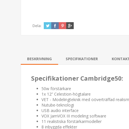
Dela:
BESKRIVNING
SPECIFIKATIONER
KONTAK
Specifikationer Cambridge50:
50w förstärkare
1x 12” Celestion-högtalare
VET - Modelingteknik med oöverträffad realis
Nutube-teknologi
USB audio interface
VOX JamVOX III modeling software
11 realistiska förstärkarmodeller
8 inbyggda effekter