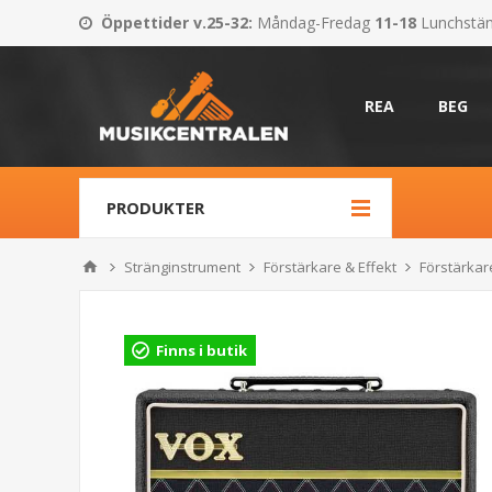
Öppettider v.25-32
:
Måndag-Fredag
11-18
Lunchstä
REA
BEG
PRODUKTER
Stränginstrument
Förstärkare & Effekt
Förstärkare
Finns i butik