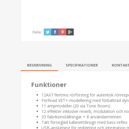
Dela:
BESKRIVNING
SPECIFIKATIONER
KONTAK
Funktioner
12AX7 flertrins rörförsteg för autentisk rörres
Förfinad VET+-modellering med förbättrad dyn
11 ampmodeller (20 via Tone Room)
12 effekter inklusive reverb, modulation och no
33 fabriksinställningar + 8 användarminnen
Tätt förseglad kabinettdesign med bass-reflex
USB-anslutning för redigering och integration