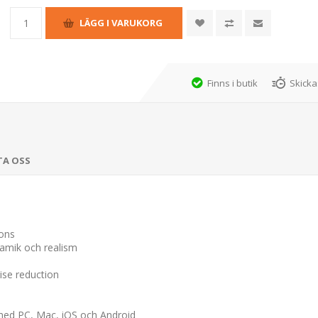
Finns i butik
Skicka
TA OSS
pons
amik och realism
ise reduction
 med PC, Mac, iOS och Android