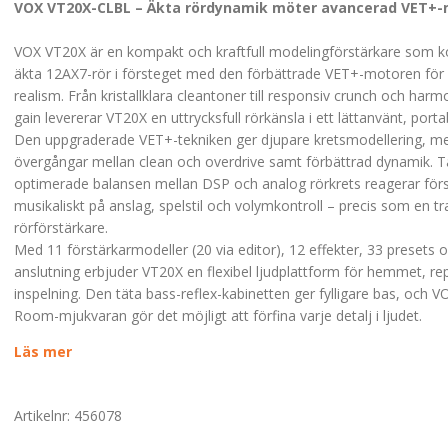
VOX VT20X-CLBL – Äkta rördynamik möter avancerad VET+-
VOX VT20X är en kompakt och kraftfull modelingförstärkare som k
äkta 12AX7-rör i försteget med den förbättrade VET+-motoren fö
realism. Från kristallklara cleantoner till responsiv crunch och harmo
gain levererar VT20X en uttrycksfull rörkänsla i ett lättanvänt, porta
Den uppgraderade VET+-tekniken ger djupare kretsmodellering, me
övergångar mellan clean och overdrive samt förbättrad dynamik. T
optimerade balansen mellan DSP och analog rörkrets reagerar för
musikaliskt på anslag, spelstil och volymkontroll – precis som en tra
rörförstärkare.
Med 11 förstärkarmodeller (20 via editor), 12 effekter, 33 presets o
anslutning erbjuder VT20X en flexibel ljudplattform för hemmet, re
inspelning. Den täta bass-reflex-kabinetten ger fylligare bas, och 
Room-mjukvaran gör det möjligt att förfina varje detalj i ljudet.
Läs mer
Artikelnr:
456078