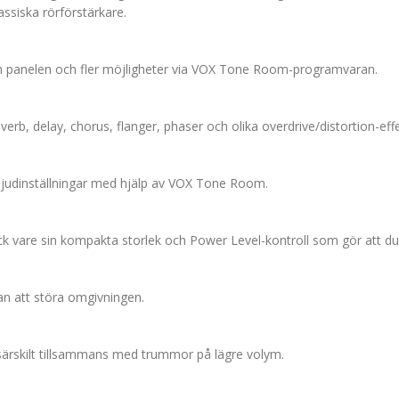
siska rörförstärkare.
ån panelen och fler möjligheter via VOX Tone Room-programvaran.
verb, delay, chorus, flanger, phaser och olika overdrive/distortion-effe
 ljudinställningar med hjälp av VOX Tone Room.
k vare sin kompakta storlek och Power Level-kontroll som gör att du 
tan att störa omgivningen.
 särskilt tillsammans med trummor på lägre volym.