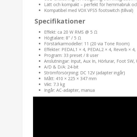
Lätt och kompakt – perfekt för hemmabruk oc
Kompatibel med VOX VFS5 footswitch (tillval)
Specifikationer
Effekt: ca 20 W RMS @ 5 Ω
Högtalare: 8" / 5 Ω
Förstärkarmodeller: 11 (20 via Tone Room)
Effekter: PEDAL1 × 4, PEDAL2 × 4, Reverb × 4,
Program: 33 preset / 8 user
Anslutningar: Input, Aux In, Hörlurar, Foot SW
A/D & D/A: 24-bit
Strömförsörjning: DC 12V (adapter ingår)
Mått: 410 × 225 × 347 mm
Vikt: 7.3 kg
Ingår: AC-adapter, manua