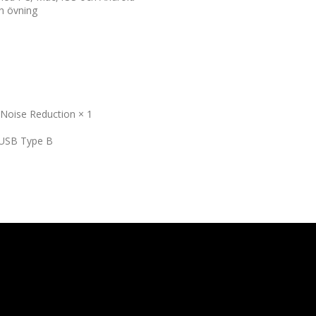
h övning
 Noise Reduction × 1
, USB Type B