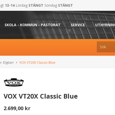
ngt
13-14
Lördag
STÄNGT
Söndag
STÄNGT
SKOLA - KOMMUN - PASTORAT
SERVICE
UTHYRNIN
- Elgitarr
VOX VT20X Classic Blue
VOX VT20X Classic Blue
2.699,00 kr