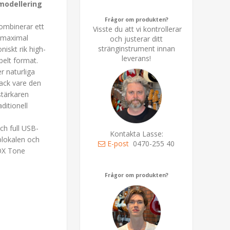
modellering
Frågor om produkten?
ombinerar ett
Visste du att vi kontrollerar
r maximal
och justerar ditt
stränginstrument innan
niskt rik high-
leverans!
belt format.
r naturliga
ack vare den
stärkaren
ditionell
ch full USB-
Kontakta Lasse:
plokalen och
E-post
0470-255 40
VOX Tone
Frågor om produkten?