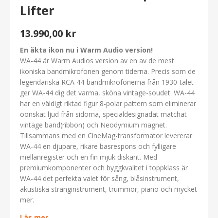
Lifter
13.990,00 kr
En äkta ikon nu i Warm Audio version!
WA-44 är Warm Audios version av en av de mest
ikoniska bandmikrofonen genom tiderna. Precis som de
legendariska RCA 44-bandmikrofonerna från 1930-talet
ger WA-44 dig det varma, sköna vintage-soudet. WA-44
har en väldigt riktad figur 8-polar pattern som eliminerar
oönskat ljud från sidorna, specialdesignadat matchat
vintage band(ribbon) och Neodymium magnet.
Tillsammans med en CineMag-transformator levererar
WA-44 en djupare, rikare basrespons och fylligare
mellanregister och en fin mjuk diskant. Med
premiumkomponenter och byggkvalitet i toppklass är
WA-44 det perfekta valet för sång, blåsinstrument,
akustiska stränginstrument, trummor, piano och mycket
mer.
Läs mer