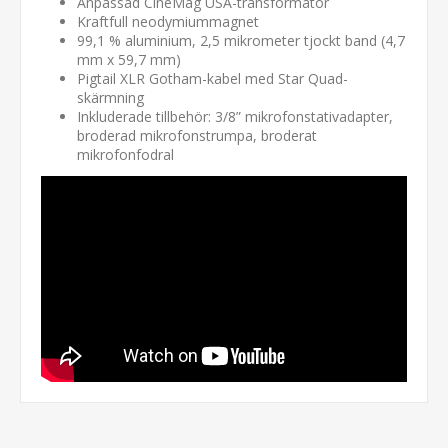
Anpassad CineMag USA-transformator
Kraftfull neodymiummagnet
99,1 % aluminium, 2,5 mikrometer tjockt band (4,7
mm x 59,7 mm)
Pigtail XLR Gotham-kabel med Star Quad-
skärmning
Inkluderade tillbehör: 3/8” mikrofonstativadapter,
broderad mikrofonstrumpa, broderat
mikrofonfodral