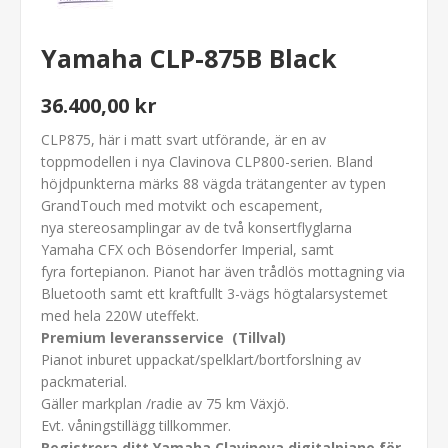
Yamaha CLP-875B Black
36.400,00 kr
CLP875, här i matt svart utförande, är en av
toppmodellen i nya Clavinova CLP800-serien. Bland
höjdpunkterna märks 88 vägda trätangenter av typen
GrandTouch med motvikt och escapement,
nya stereosamplingar av de två konsertflyglarna
Yamaha CFX och Bösendorfer Imperial, samt
fyra fortepianon. Pianot har även trådlös mottagning via
Bluetooth samt ett kraftfullt 3-vägs högtalarsystemet
med hela 220W uteffekt.
Premium leveransservice (Tillval)
Pianot inburet uppackat/spelklart/bortforslning av
packmaterial.
Gäller markplan /radie av 75 km Växjö.
Evt. våningstillägg tillkommer.
Registrera ditt Yamaha Clavinova digitalpiano för