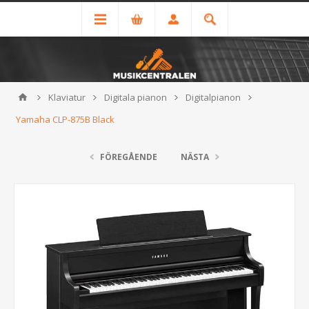
Klaviatur
Digitala pianon
Digitalpianon
Yamaha CLP-875B Black
FÖREGÅENDE
NÄSTA