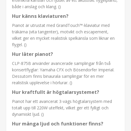
efterlikna känslan och ljudet av ett akustiskt flygelpiano,
både i anslag och klang. ()
Hur känns klaviaturen?
Pianot är utrustat med GrandTouch™-klaviatur med
träkärna (vita tangenter), motvikt och escapement,
vilket ger en mycket realistisk spelkänsla som liknar en
flygel. ()
Hur låter pianot?
CLP-875B använder avancerade samplingar från två
konsertflyglar: Yamaha CFX och Bösendorfer Imperial.
Dessutom finns binaurala samplingar för en mer
realistisk upplevelse i hörlurar. ()
Hur kraftfullt är högtalarsystemet?
Pianot har ett avancerat 3-vägs högtalarsystem med
totalt upp till 220W uteffekt, vilket ger ett fylligt och
dynamiskt ljud. ()
Hur många ljud och funktioner finns?