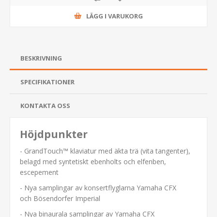
LÄGG I VARUKORG
BESKRIVNING
SPECIFIKATIONER
KONTAKTA OSS
Höjdpunkter
- GrandTouch™ klaviatur med äkta trä (vita tangenter),
belagd med syntetiskt ebenholts och elfenben,
escepement
- Nya samplingar av konsertflyglarna Yamaha CFX
och Bösendorfer Imperial
- Nya binaurala samplingar av Yamaha CFX