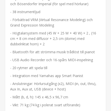
och Bösendorfer Imperial (för spel med hörlurar)
- 38 instrumentljud
- Förbättrad VRM (Virtual Resonance Modeling) och
Grand Expression Modeling
- Högtalarsystem med (45 W + 25 W + 40 W) × 2 , (16
cm + 8 cm med diffusor + 2,5 cm (dome) med
dubbelriktat horn) × 2
- Bluetooth för att strömma musik trådlöst till pianot
- USB Audio Recorder och 16-spårs MIDI-inspelning
- 20 rytmer att spela till
- Integration med Yamahas app Smart Pianist
- Anslutningar: Hörlursutgång (x2), MIDI (in, out, thru),
Aux In, Aux ut, USB (device + host)
- Mått (b, d, h): 145 x 46,5 x 96,7 cm
- Vikt: 71 kg (74 kg i polerat svart utförande)