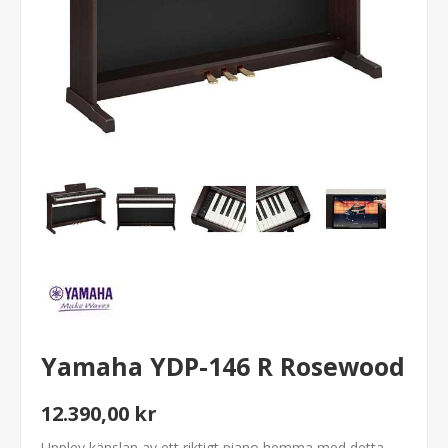
Yamaha YDP-146 R Rosewood
12.390,00 kr
Upplev känslan av ett riktigt piano hemma med detta