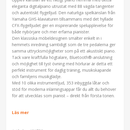
eleganta digitalpiano utrustat med 88 vägda tangenter
och autentiskt flygelljud. Den naturliga spelkänslan från
Yamaha GHS-klaviaturen tillsammans med det hyllade
CFX-flygelljudet ger en inspirerande spelupplevelse för
både nybörjare och mer erfarna pianister.
Den klassiska möbeldesignen smälter enkelt in i
hemmets inredning samtidigt som de tre pedalerna ger
samma uttrycksmöjligheter som på ett akustiskt piano.
Tack vare kraftfulla högtalare, Bluetooth®-anslutning
och möjlighet till tyst övning med hörlurar är detta ett
perfekt instrument för daglig träning, musikskapande
och familjens musikglädje.
Med 10 olika instrumentljud, 353 inbyggda låtar och
stöd för moderna inlärningsappar får du allt du behöver
för att utvecklas som pianist – direkt från första tonen.
Läs mer