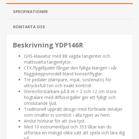
SPECIFIKATIONER
KONTAKTA OSS
Beskrivning YDP146R
GHS-klaviatur med 88 vägda tangenter och
mattsvarta tangentytor.
CFX-flygelljudet fångar den fylliga klangen i vår
flaggskeppsmodell bland konsertflyglar.
Tre pedaler (dämpare, mjuk, sostenuto) för
uttrycksfull ton och exakt kontroll.
Stereoförstärkare på 8 W × 2 och 12 cm stora
högtalare med diffusorgaller ger ett fylligt och
omslutande ljud.
Traditionell upprätt design med förfinade detaljer
som smälter in sömlöst i alla typer av hem.
Anslut hörlurar för att öva tyst.
Med 10 instrumentljud och 353 låtar kan du
utforska en mängd olika sätt att spela och lära dig
på.