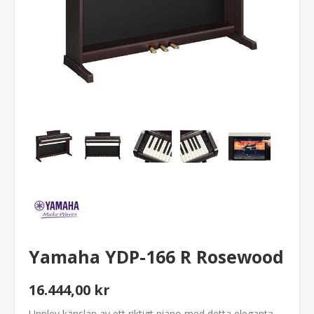
Yamaha YDP-166 R Rosewood
16.444,00 kr
Upplev känslan av ett riktigt piano med detta eleganta