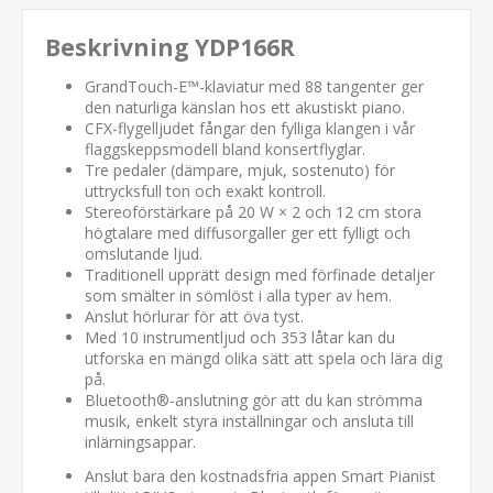
Beskrivning YDP166R
GrandTouch-E™-klaviatur med 88 tangenter ger
den naturliga känslan hos ett akustiskt piano.
CFX-flygelljudet fångar den fylliga klangen i vår
flaggskeppsmodell bland konsertflyglar.
Tre pedaler (dämpare, mjuk, sostenuto) för
uttrycksfull ton och exakt kontroll.
Stereoförstärkare på 20 W × 2 och 12 cm stora
högtalare med diffusorgaller ger ett fylligt och
omslutande ljud.
Traditionell upprätt design med förfinade detaljer
som smälter in sömlöst i alla typer av hem.
Anslut hörlurar för att öva tyst.
Med 10 instrumentljud och 353 låtar kan du
utforska en mängd olika sätt att spela och lära dig
på.
Bluetooth®-anslutning gör att du kan strömma
musik, enkelt styra inställningar och ansluta till
inlärningsappar.
Anslut bara den kostnadsfria appen Smart Pianist