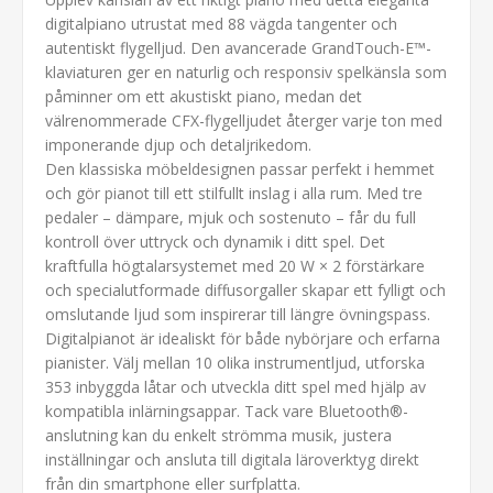
digitalpiano utrustat med 88 vägda tangenter och
autentiskt flygelljud. Den avancerade GrandTouch-E™-
klaviaturen ger en naturlig och responsiv spelkänsla som
påminner om ett akustiskt piano, medan det
välrenommerade CFX-flygelljudet återger varje ton med
imponerande djup och detaljrikedom.
Den klassiska möbeldesignen passar perfekt i hemmet
och gör pianot till ett stilfullt inslag i alla rum. Med tre
pedaler – dämpare, mjuk och sostenuto – får du full
kontroll över uttryck och dynamik i ditt spel. Det
kraftfulla högtalarsystemet med 20 W × 2 förstärkare
och specialutformade diffusorgaller skapar ett fylligt och
omslutande ljud som inspirerar till längre övningspass.
Digitalpianot är idealiskt för både nybörjare och erfarna
pianister. Välj mellan 10 olika instrumentljud, utforska
353 inbyggda låtar och utveckla ditt spel med hjälp av
kompatibla inlärningsappar. Tack vare Bluetooth®-
anslutning kan du enkelt strömma musik, justera
inställningar och ansluta till digitala läroverktyg direkt
från din smartphone eller surfplatta.