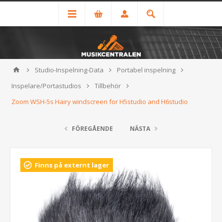
Studio-Inspelning-Data
Portabel inspelning
Inspelare/Portastudios
Tillbehör
Zoom WSH-5s Hairy windscreen for H5studio and H6studio
FÖREGÅENDE
NÄSTA
Finns på externt lager