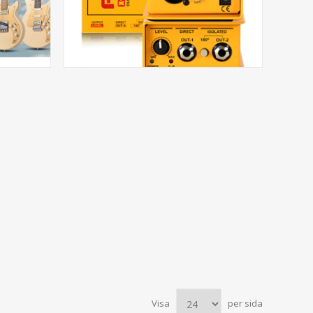
Visa
per sida