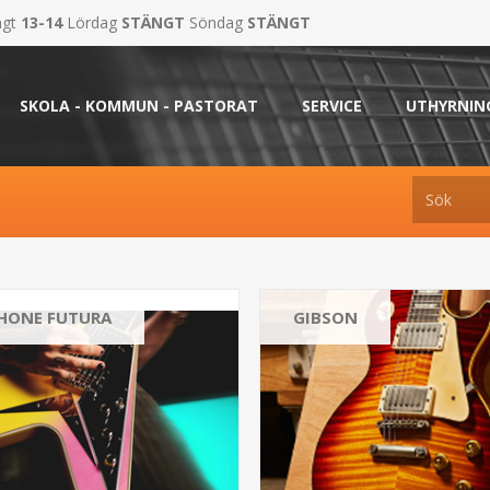
ngt
13-14
Lördag
STÄNGT
Söndag
STÄNGT
SKOLA - KOMMUN - PASTORAT
SERVICE
UTHYRNIN
PHONE FUTURA
GIBSON