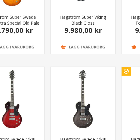
tröm Super Swede
Hagström Super Viking
Hags
-tra Special Old Pale
Black Gloss
T
.790,00 kr
9.980,00 kr
9
LÄGG I VARUKORG
LÄGG I VARUKORG
tröm Swede MkIII
Hagström Swede MkIII
Hag