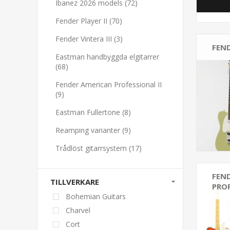
Ibanez 2026 models (72)
Fender Player II (70)
Fender Vintera III (3)
FEND
Eastman handbyggda elgitarrer
(68)
Fender American Professional II
(9)
Eastman Fullertone (8)
Reamping varianter (9)
Trådlöst gitarrsystem (17)
FEN
TILLVERKARE
PROF
Bohemian Guitars
Charvel
Cort