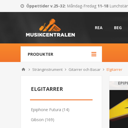
Öppettider v.25-32
:
Måndag-Fredag
11-18
Lunchstä
REA
BEG
PRODUKTER
Stränginstrument
Gitarrer och Basar
Elgitarrer
EPI
ELGITARRER
Epiphone Futura (14)
Gibson (169)