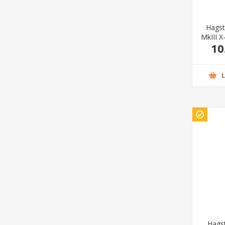
Hags
MkIII X
10
Hags