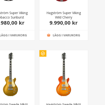
tröm Super Viking
Hagström Super Viking
obacco Sunburst
Wild Cherry
.980,00 kr
9.990,00 kr
LÄGG I VARUKORG
LÄGG I VARUKORG
ström Swede MkIII
Hagström Swede MkIII