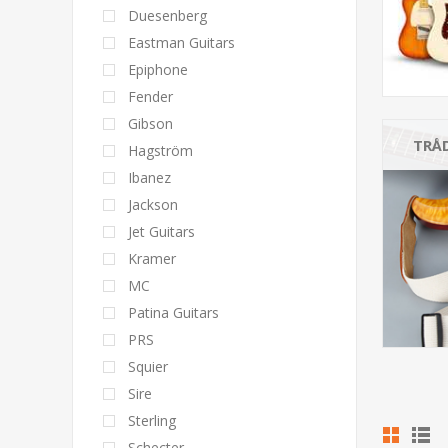
Duesenberg
Eastman Guitars
Epiphone
Fender
Gibson
TRÅ
Hagström
Ibanez
Jackson
Jet Guitars
Kramer
MC
Patina Guitars
PRS
Squier
Sire
Sterling
Schecter