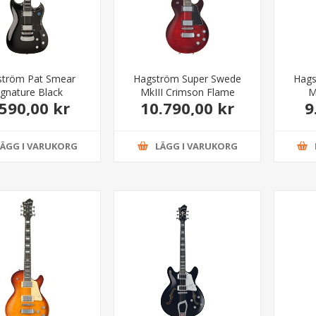
ström Pat Smear
Hagström Super Swede
Hags
ignature Black
MkIII Crimson Flame
M
.590,00 kr
10.790,00 kr
9
LÄGG I VARUKORG
LÄGG I VARUKORG