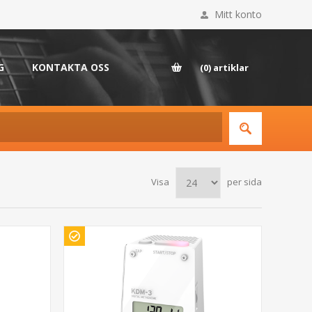
Mitt konto
G
KONTAKTA OSS
(0)
artiklar
Visa
per sida