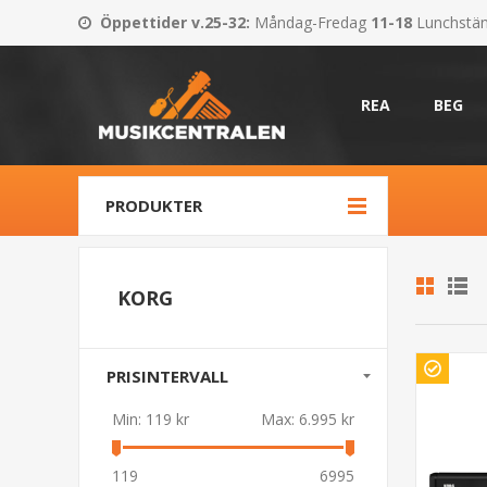
Öppettider v.25-32
:
Måndag-Fredag
11-18
Lunchstä
REA
BEG
PRODUKTER
KORG
PRISINTERVALL
Min:
119 kr
Max:
6.995 kr
119
6995