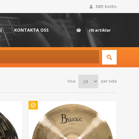
Mitt konto
G
KONTAKTA OSS
(0)
artiklar
Visa
per sida