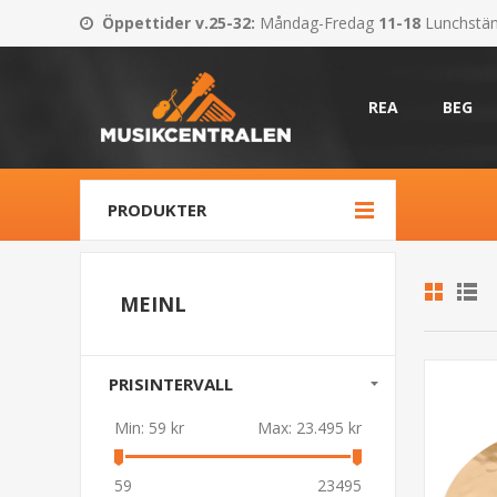
Öppettider v.25-32
:
Måndag-Fredag
11-18
Lunchstä
REA
BEG
PRODUKTER
MEINL
PRISINTERVALL
Min:
59 kr
Max:
23.495 kr
59
23495