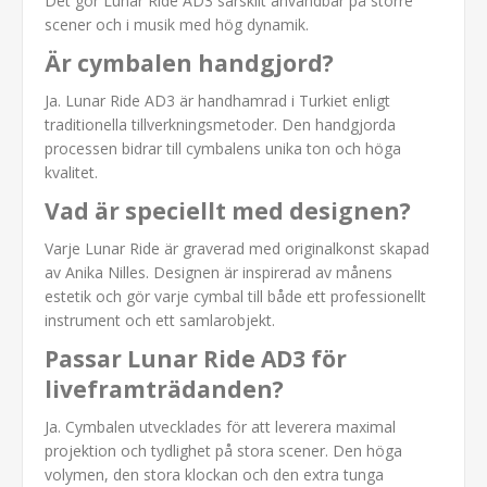
Det gör Lunar Ride AD3 särskilt användbar på större
scener och i musik med hög dynamik.
Är cymbalen handgjord?
Ja. Lunar Ride AD3 är handhamrad i Turkiet enligt
traditionella tillverkningsmetoder. Den handgjorda
processen bidrar till cymbalens unika ton och höga
kvalitet.
Vad är speciellt med designen?
Varje Lunar Ride är graverad med originalkonst skapad
av Anika Nilles. Designen är inspirerad av månens
estetik och gör varje cymbal till både ett professionellt
instrument och ett samlarobjekt.
Passar Lunar Ride AD3 för
liveframträdanden?
Ja. Cymbalen utvecklades för att leverera maximal
projektion och tydlighet på stora scener. Den höga
volymen, den stora klockan och den extra tunga