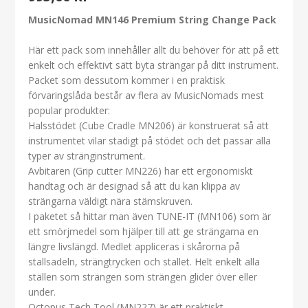
MusicNomad MN146 Premium String Change Pack
Här ett pack som innehåller allt du behöver för att på ett
enkelt och effektivt sätt byta strängar på ditt instrument.
Packet som dessutom kommer i en praktisk
förvaringslåda består av flera av MusicNomads mest
popular produkter:
Halsstödet (Cube Cradle MN206) är konstruerat så att
instrumentet vilar stadigt på stödet och det passar alla
typer av stränginstrument.
Avbitaren (Grip cutter MN226) har ett ergonomiskt
handtag och är designad så att du kan klippa av
strängarna väldigt nära stämskruven.
I paketet så hittar man även TUNE-IT (MN106) som är
ett smörjmedel som hjälper till att ge strängarna en
längre livslängd. Medlet appliceras i skårorna på
stallsadeln, strängtrycken och stallet. Helt enkelt alla
ställen som strängen som strängen glider över eller
under.
Octopus Tech Tool (MN227) är ett praktiskt