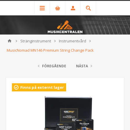
Stränginstrument
Instrumentvård
MusicNomad MN146 Premium String Change Pack
FÖREGÅENDE
NÄSTA
Finns på externt lager