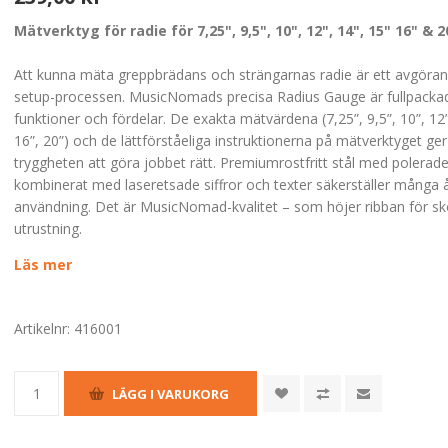
Mätverktyg för radie för 7,25", 9,5", 10", 12", 14", 15" 16" & 2
Att kunna mäta greppbrädans och strängarnas radie är ett avgöran
setup-processen. MusicNomads precisa Radius Gauge är fullpack
funktioner och fördelar. De exakta mätvärdena (7,25”, 9,5”, 10”, 12”
16”, 20”) och de lättförståeliga instruktionerna på mätverktyget ger
tryggheten att göra jobbet rätt. Premiumrostfritt stål med polerade
kombinerat med laseretsade siffror och texter säkerställer många 
användning. Det är MusicNomad-kvalitet – som höjer ribban för sk
utrustning.
Läs mer
Artikelnr:
416001