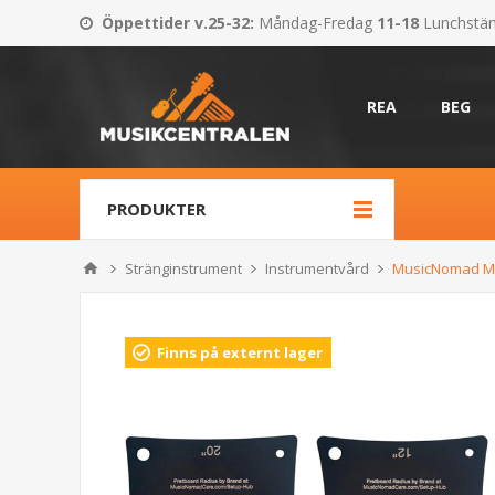
Öppettider v.25-32
:
Måndag-Fredag
11-18
Lunchstä
REA
BEG
PRODUKTER
Stränginstrument
Instrumentvård
MusicNomad MN
Finns på externt lager