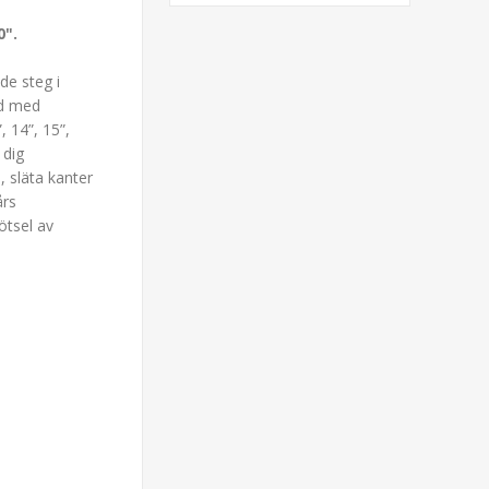
0".
de steg i
ad med
, 14”, 15”,
 dig
, släta kanter
års
ötsel av