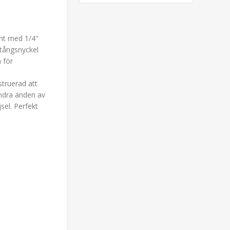
ent med 1/4"
tångsnyckel
 för
truerad att
andra änden av
sel. Perfekt