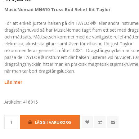
MusicNomad MN610 Truss Rod Relief Kit Taylor
För att enkelt justera halsen på din TAYLOR® eller andra instrum
dragstångshuvud så har MusicNomad tagit fram ett set med drags
och måttsats. Måttsatsen kommer med de vanligaste relief-måtten
elektriska, akustiska gitarr samt även för elbasar, för just Taylor
rekommenderas generellt måttet .008". Dragstångsnyckeln är kons
passa de TAYLOR® instrument där halsen justeras vid huvudet, i 
dragstångsnyckeln hittar man en praktisk magnetisk stjärnskruvmej
när man tar bort dragstångsluckan.
Läs mer
Artikelnr:
416015