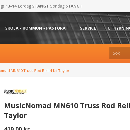
ngt
13-14
Lördag
STÄNGT
Söndag
STÄNGT
SKOLA - KOMMUN - PASTORAT
SERVICE
UTHYRNIN
omad MN610 Truss Rod Relief Kit Taylor
MusicNomad MN610 Truss Rod Reli
Taylor
419,00 kr