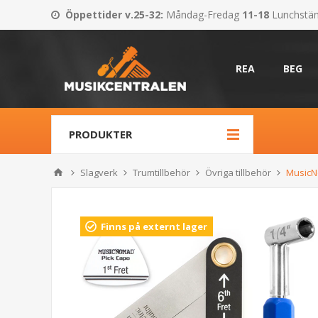
Öppettider v.25-32
:
Måndag-Fredag
11-18
Lunchstä
REA
BEG
PRODUKTER
Slagverk
Trumtillbehör
Övriga tillbehör
MusicN
Finns på externt lager