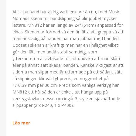
Att slipa band har aldrig varit enklare än nu, med Music
Nomads skena för bandslipning så blir jobbet mycket
lättare. MN812 har en längd av 24" (61cm) anpassad för
elbas. Skenan är formad så den är lätta att greppa så att
man är stadig på handen när man jobbar med banden.
Godset i skenan är kraftigt men har en i hålighet vilket
gör den lätt men ändå stabil samtidigt som
ytterkanterna är avfasade för att undvika att man slår i
eller på annat sätt skadar banden. Kanske viktigast är att
sidorna man slipar med är utformade på ett sådant sätt
så slipningen blir väldigt precis, en noggranhet på
+/-0,39 mm per 30 cm. Precis som vanliga verktyg har
MN812 ett hål så den är enkelt att hänga upp på
verktygstavlan, dessutom ingår 3 stycken sjävhäftande
slippapper (2 x P240, 1 x P400).
Läs mer