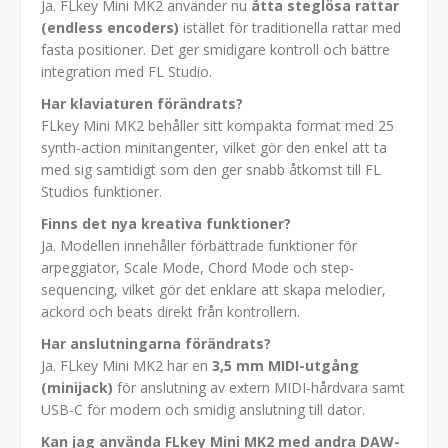
Ja. FLkey Mini MK2 använder nu
åtta steglösa rattar
(endless encoders)
istället för traditionella rattar med
fasta positioner. Det ger smidigare kontroll och bättre
integration med FL Studio.
Har klaviaturen förändrats?
FLkey Mini MK2 behåller sitt kompakta format med 25
synth-action minitangenter, vilket gör den enkel att ta
med sig samtidigt som den ger snabb åtkomst till FL
Studios funktioner.
Finns det nya kreativa funktioner?
Ja. Modellen innehåller förbättrade funktioner för
arpeggiator, Scale Mode, Chord Mode och step-
sequencing, vilket gör det enklare att skapa melodier,
ackord och beats direkt från kontrollern.
Har anslutningarna förändrats?
Ja. FLkey Mini MK2 har en
3,5 mm MIDI-utgång
(minijack)
för anslutning av extern MIDI-hårdvara samt
USB-C för modern och smidig anslutning till dator.
Kan jag använda FLkey Mini MK2 med andra DAW-