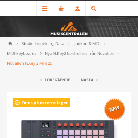
Studio-Inspelning-Data
Ljudkort & MIDI
MIDI-keyboards
Nya FLKey2 kontrollers från Novation
Novation FLkey 2 Mini 25
FÖREGÅENDE
NÄSTA
Finns på externt lager