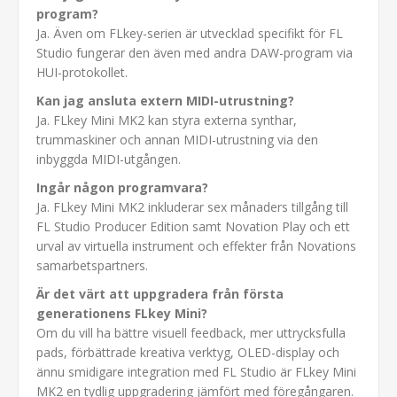
program?
Ja. Även om FLkey-serien är utvecklad specifikt för FL
Studio fungerar den även med andra DAW-program via
HUI-protokollet.
Kan jag ansluta extern MIDI-utrustning?
Ja. FLkey Mini MK2 kan styra externa synthar,
trummaskiner och annan MIDI-utrustning via den
inbyggda MIDI-utgången.
Ingår någon programvara?
Ja. FLkey Mini MK2 inkluderar sex månaders tillgång till
FL Studio Producer Edition samt Novation Play och ett
urval av virtuella instrument och effekter från Novations
samarbetspartners.
Är det värt att uppgradera från första
generationens FLkey Mini?
Om du vill ha bättre visuell feedback, mer uttrycksfulla
pads, förbättrade kreativa verktyg, OLED-display och
ännu smidigare integration med FL Studio är FLkey Mini
MK2 en tydlig uppgradering jämfört med föregångaren.