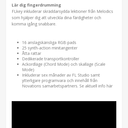
Lär dig fingerdrumming
FLkey inkluderar skräddarsydda lektioner från Melodics
som hjälper dig att utveckla dina färdigheter och
komma igång snabbare.
16 anslagskänsliga RGB-pads
25 synth-action minitangenter
Åtta rattar
Dedikerade transportkontroller
Ackordläge (Chord Mode) och skalläge (Scale
Mode)
Inkluderar sex månader av FL Studio samt
ytterligare programvara och innehåll från
Novations samarbetspartners. Se aktuell info
här