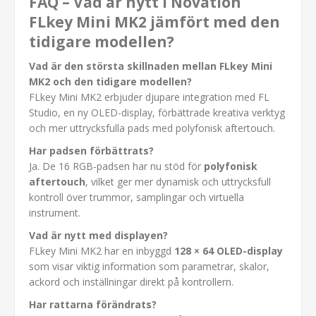
FAQ – Vad är nytt i Novation
FLkey Mini MK2 jämfört med den
tidigare modellen?
Vad är den största skillnaden mellan FLkey Mini
MK2 och den tidigare modellen?
FLkey Mini MK2 erbjuder djupare integration med FL
Studio, en ny OLED-display, förbättrade kreativa verktyg
och mer uttrycksfulla pads med polyfonisk aftertouch.
Har padsen förbättrats?
Ja. De 16 RGB-padsen har nu stöd för
polyfonisk
aftertouch
, vilket ger mer dynamisk och uttrycksfull
kontroll över trummor, samplingar och virtuella
instrument.
Vad är nytt med displayen?
FLkey Mini MK2 har en inbyggd
128 × 64 OLED-display
som visar viktig information som parametrar, skalor,
ackord och inställningar direkt på kontrollern.
Har rattarna förändrats?