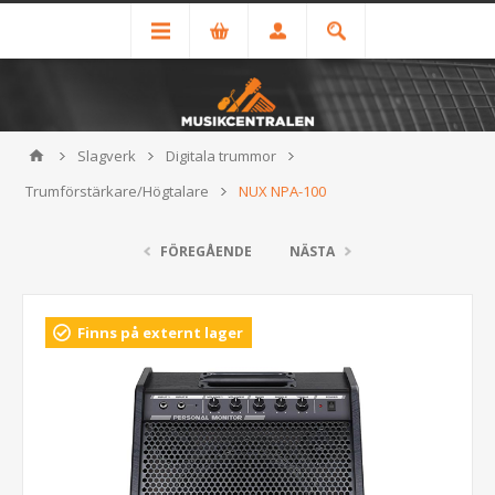
Slagverk
Digitala trummor
Trumförstärkare/Högtalare
NUX NPA-100
FÖREGÅENDE
NÄSTA
Finns på externt lager