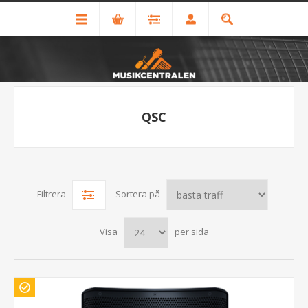
QSC
Filtrera
Sortera på
Visa
per sida