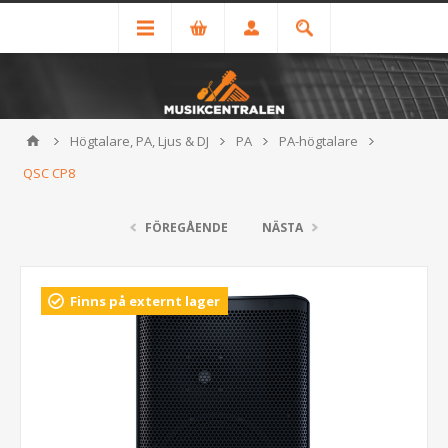
Högtalare, PA, Ljus & DJ
PA
PA-högtalare
QSC CP8
FÖREGÅENDE
NÄSTA
Finns på externt lager