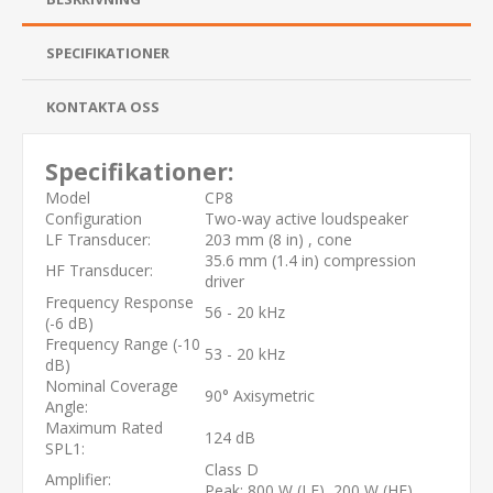
SPECIFIKATIONER
KONTAKTA OSS
Specifikationer:
Model
CP8
Configuration
Two-way active loudspeaker
LF Transducer:
203 mm (8 in) , cone
35.6 mm (1.4 in) compression
HF Transducer:
driver
Frequency Response
56 - 20 kHz
(-6 dB)
Frequency Range (-10
53 - 20 kHz
dB)
Nominal Coverage
90° Axisymetric
Angle:
Maximum Rated
124 dB
SPL1:
Class D
Amplifier:
Peak: 800 W (LF), 200 W (HF)