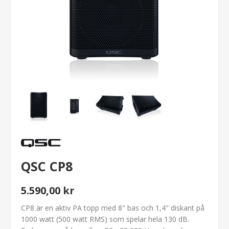
QSC CP8
5.590,00 kr
CP8 är en aktiv PA topp med 8" bas och 1,4" diskant på
1000 watt (500 watt RMS) som spelar hela 130 dB.