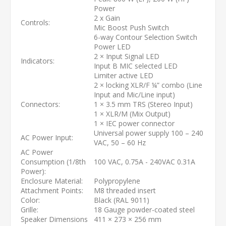
Power
2 x Gain
Controls:
Mic Boost Push Switch
6-way Contour Selection Switch
Power LED
2 × Input Signal LED
Indicators:
Input B MIC selected LED
Limiter active LED
2 × locking XLR/F ¼” combo (Line
Input and Mic/Line input)
Connectors:
1 × 3.5 mm TRS (Stereo Input)
1 × XLR/M (Mix Output)
1 × IEC power connector
Universal power supply 100 – 240
AC Power Input:
VAC, 50 – 60 Hz
AC Power
Consumption (1/8th
100 VAC, 0.75A - 240VAC 0.31A
Power):
Enclosure Material:
Polypropylene
Attachment Points:
M8 threaded insert
Color:
Black (RAL 9011)
Grille:
18 Gauge powder-coated steel
Speaker Dimensions
411 × 273 × 256 mm