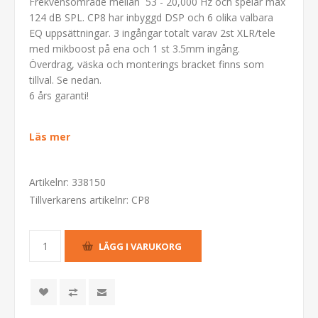
Frekvensområde mellan 53 - 20,000 Hz och spelar max
124 dB SPL. CP8 har inbyggd DSP och 6 olika valbara
EQ uppsättningar. 3 ingångar totalt varav 2st XLR/tele
med mikboost på ena och 1 st 3.5mm ingång.
Överdrag, väska och monterings bracket finns som
tillval. Se nedan.
6 års garanti!
Läs mer
Artikelnr:
338150
Tillverkarens artikelnr:
CP8