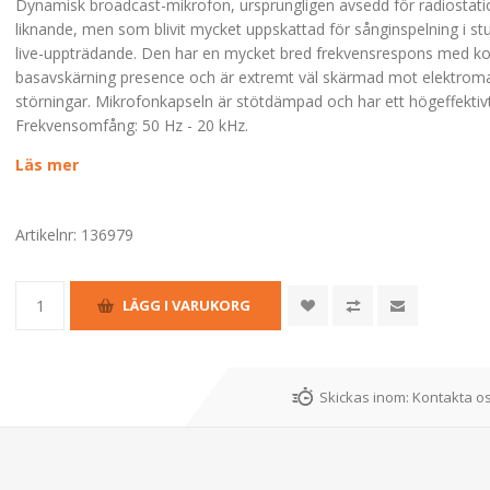
Dynamisk broadcast-mikrofon, ursprungligen avsedd för radiostat
liknande, men som blivit mycket uppskattad för sånginspelning i st
live-uppträdande. Den har en mycket bred frekvensrespons med kon
basavskärning presence och är extremt väl skärmad mot elektrom
störningar. Mikrofonkapseln är stötdämpad och har ett högeffektivt
Frekvensomfång: 50 Hz - 20 kHz.
Läs mer
Artikelnr:
136979
Skickas inom:
Kontakta os