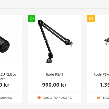
X2U XLR to
Røde PSA1
Rode PSA
ter
0 kr
990,00 kr
1.3
ARUKORG
LÄGG I VARUKORG
LÄG