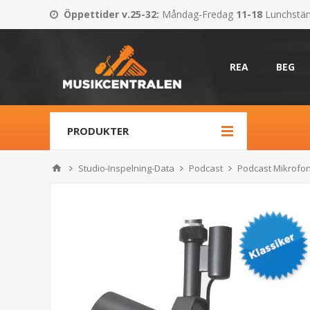
Öppettider v.25-32
:
Måndag-Fredag
11-18
Lunchstä
REA
BEG
PRODUKTER
Studio-Inspelning-Data
Podcast
Podcast Mikrofo