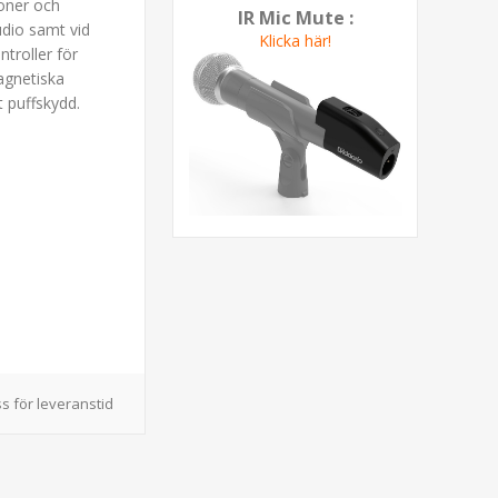
ioner och
IR Mic Mute :
udio samt vid
Klicka här!
troller för
agnetiska
 puffskydd.
s för leveranstid