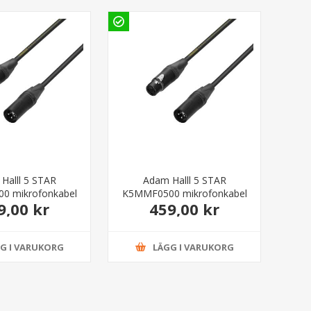
Halll 5 STAR
Adam Halll 5 STAR
0 mikrofonkabel
K5MMF0500 mikrofonkabel
9,00 kr
459,00 kr
3 meter
5 meter
G I VARUKORG
LÄGG I VARUKORG