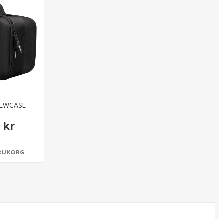
7LWCASE
 kr
ARUKORG