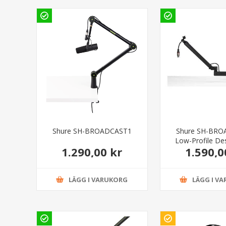
Shure SH-BROADCAST1
Shure SH-BRO
Low-Profile De
1.290,00 kr
1.590,0
Boom St
LÄGG I VARUKORG
LÄGG I V