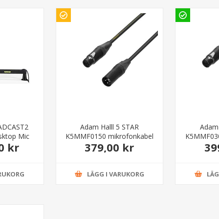
ADCAST2
Adam Halll 5 STAR
Adam 
sktop Mic
K5MMF0150 mikrofonkabel
K5MMF030
0 kr
379,00 kr
39
and
1.5 meter
ARUKORG
LÄGG I VARUKORG
LÄG