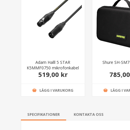
Adam Halll 5 STAR
Shure SH-SM
K5MMF0750 mikrofonkabel
519,00 kr
785,00
7.5 meter
LÄGG I VARUKORG
LÄGG I V
SPECIFIKATIONER
KONTAKTA OSS