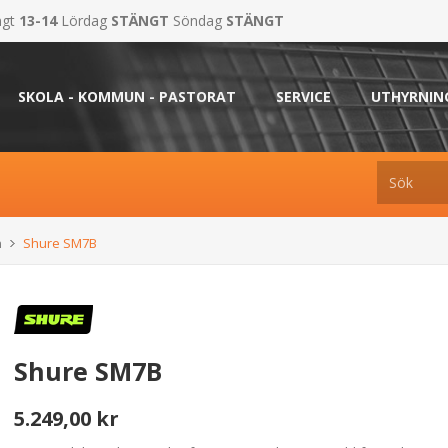
ngt
13-14
Lördag
STÄNGT
Söndag
STÄNGT
SKOLA - KOMMUN - PASTORAT
SERVICE
UTHYRNIN
n
Shure SM7B
Shure SM7B
5.249,00 kr