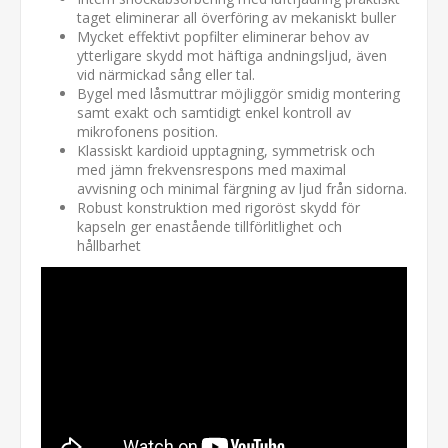
taget eliminerar all överföring av mekaniskt buller
Mycket effektivt popfilter eliminerar behov av
ytterligare skydd mot häftiga andningsljud, även
vid närmickad sång eller tal.
Bygel med låsmuttrar möjliggör smidig montering
samt exakt och samtidigt enkel kontroll av
mikrofonens position.
Klassiskt kardioid upptagning, symmetrisk och
med jämn frekvensrespons med maximal
avvisning och minimal färgning av ljud från sidorna.
Robust konstruktion med rigoröst skydd för
kapseln ger enastående tillförlitlighet och
hållbarhet