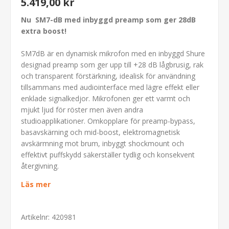
5.419,00 kr
Nu SM7-dB med inbyggd preamp som ger 28dB
extra boost!
SM7dB är en dynamisk mikrofon med en inbyggd Shure
designad preamp som ger upp till +28 dB lågbrusig, rak
och transparent förstärkning, idealisk för användning
tillsammans med audiointerface med lägre effekt eller
enklade signalkedjor. Mikrofonen ger ett varmt och
mjukt ljud för röster men även andra
studioapplikationer. Omkopplare för preamp-bypass,
basavskärning och mid-boost, elektromagnetisk
avskärmning mot brum, inbyggt shockmount och
effektivt puffskydd säkerställer tydlig och konsekvent
återgivning.
Läs mer
Artikelnr:
420981