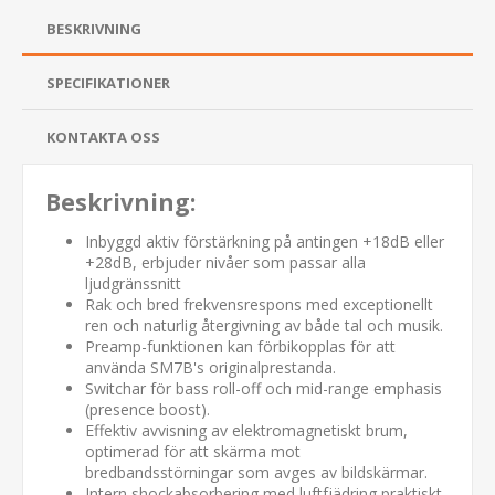
BESKRIVNING
SPECIFIKATIONER
KONTAKTA OSS
Beskrivning:
Inbyggd aktiv förstärkning på antingen +18dB eller
+28dB, erbjuder nivåer som passar alla
ljudgränssnitt
Rak och bred frekvensrespons med exceptionellt
ren och naturlig återgivning av både tal och musik.
Preamp-funktionen kan förbikopplas för att
använda SM7B's originalprestanda.
Switchar för bass roll-off och mid-range emphasis
(presence boost).
Effektiv avvisning av elektromagnetiskt brum,
optimerad för att skärma mot
bredbandsstörningar som avges av bildskärmar.
Intern shockabsorbering med luftfjädring praktiskt