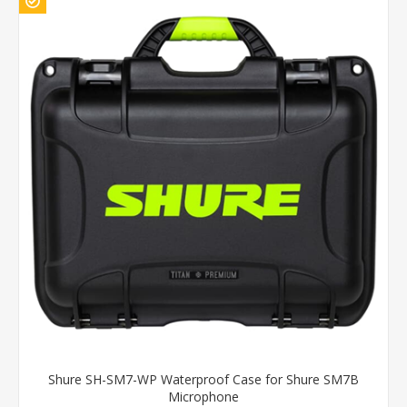
Shure SH-SM7-WP Waterproof Case for Shure SM7B
Microphone