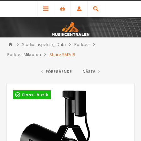
Studio-Inspelning-Data
Podcast
Podcast Mikrofon
Shure SM7dB
FÖREGÅENDE
NÄSTA
Finns i butik