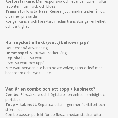
Rörförstärkare
: Mer responsiva och levande i tonen, ofta
favoriter inom rock och blues
Transistorförstärkare
: Renare ljud, mindre underhåll och
ofta mer prisvärda
Rör ger känsla och karaktär, medan transistor ger enkelhet
och pålitlighet.
Hur mycket effekt (watt) behöver jag?
Det beror på användning:
Hemmaspel
: 5–20 watt räcker långt
Replokal
: 20–50 watt
Live
: 50 watt och uppåt
Mer watt betyder inte bara högre volym, utan också mer
headroom och tryck i ljudet.
Vad är en combo och ett topp + kabinett?
Combo
: Förstärkare och högtalare i en enhet – smidigt och
portabelt
Topp + kabinett
: Separata delar – ger mer flexibilitet och
större ljud
Combo passar perfekt för de flesta, medan stackar ofta