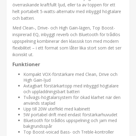
överraskande kraftfullt ljud, eller ta av toppen för ett
helt portabelt 5-watts-alternativ med inbyggd högtalare
och batteri.
Med Clean-, Drive- och High Gain-lägen, Top Boost-
inspirerad EQ, inbyggt reverb och Bluetooth för trådlös
uppspelning kombinerar den klassisk ton med modern
flexibilitet – i ett format som låter lika stort som det ser
ikoniskt ut.
Funktioner
Kompakt VOX-förstärkare med Clean, Drive och
High Gain-ljud
Avtagbart förstärkartopp med inbyggd högtalare
och uppladdningsbart batteri
Tvåvägs-högtalarsystem för ökad klarhet när den
används staplad
Upp till 20W uteffekt med kabinett
5W portabel drift med endast förstärkarhuvudet
Bluetooth för trådlös uppspelning och jam med
bakgrundsspår
Top Boost-voicad Bass- och Treble-kontroller