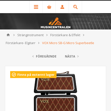
Stränginstrument
Förstärkare & Effekt
Förstärkare- Elgitarr
VOX Micro SB-G Micro Superbeetle
FÖREGÅENDE
NÄSTA
Finns på externt lager