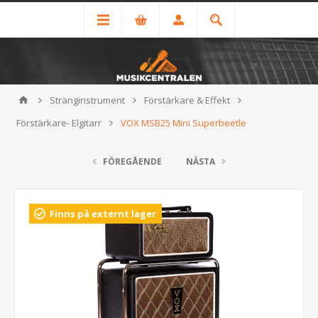
Stränginstrument
Förstärkare & Effekt
Förstärkare- Elgitarr
VOX MSB25 Mini Superbeetle
FÖREGÅENDE
NÄSTA
Finns på externt lager