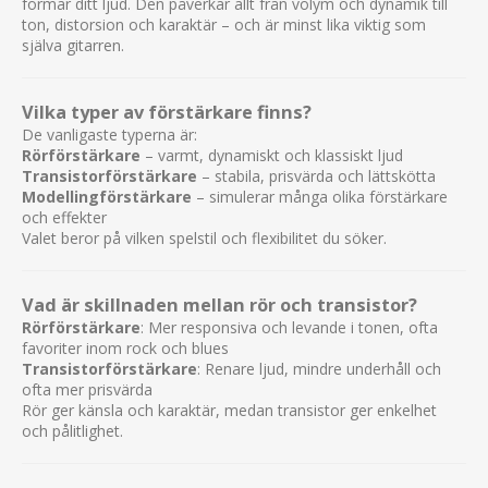
formar ditt ljud. Den påverkar allt från volym och dynamik till
ton, distorsion och karaktär – och är minst lika viktig som
själva gitarren.
Vilka typer av förstärkare finns?
De vanligaste typerna är:
Rörförstärkare
– varmt, dynamiskt och klassiskt ljud
Transistorförstärkare
– stabila, prisvärda och lättskötta
Modellingförstärkare
– simulerar många olika förstärkare
och effekter
Valet beror på vilken spelstil och flexibilitet du söker.
Vad är skillnaden mellan rör och transistor?
Rörförstärkare
: Mer responsiva och levande i tonen, ofta
favoriter inom rock och blues
Transistorförstärkare
: Renare ljud, mindre underhåll och
ofta mer prisvärda
Rör ger känsla och karaktär, medan transistor ger enkelhet
och pålitlighet.