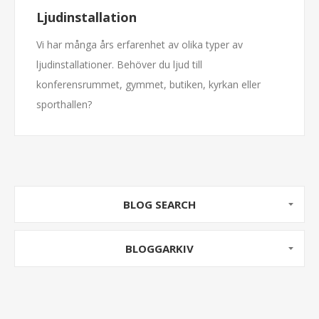
Ljudinstallation
Vi har många års erfarenhet av olika typer av
ljudinstallationer. Behöver du ljud till
konferensrummet, gymmet, butiken, kyrkan eller
sporthallen?
Vi löser det. Ta kontakt med oss, vi hjälper dig!
...
BLOG SEARCH
BLOGGARKIV