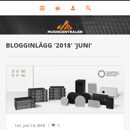
BLOGGINLÄGG '2018' 'JUNI'
0
tor, jun 14, 2018