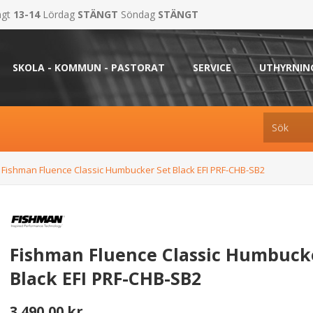
ngt
13-14
Lördag
STÄNGT
Söndag
STÄNGT
SKOLA - KOMMUN - PASTORAT
SERVICE
UTHYRNIN
Fishman Fluence Classic Humbucker Set Black EFI PRF-CHB-SB2
Fishman Fluence Classic Humbuck
Black EFI PRF-CHB-SB2
3.490,00 kr