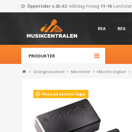
Öppettider v.25-32
:
Måndag-Fredag
11-18
Lunchstä
REA
BEG
PRODUKTER
Stränginstrument
Mikrofoner
Mikrofon Elgitarr
Finns på externt lager