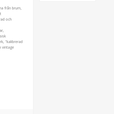
ria från brum,
t
erad och
ar,
sisk
k, "kalibrerad
n vintage