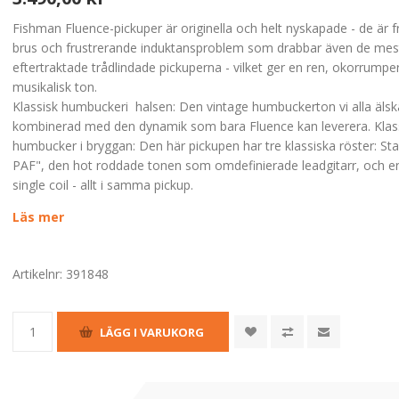
Fishman Fluence-pickuper är originella och helt nyskapade - de är f
brus och frustrerande induktansproblem som drabbar även de mes
eftertraktade trådlindade pickuperna - vilket ger en ren, okorrump
musikalisk ton.
Klassisk humbuckeri halsen: Den vintage humbuckerton vi alla älsk
kombinerad med den dynamik som bara Fluence kan leverera. Klas
humbucker i bryggan: Den här pickupen har tre klassiska röster: Star
PAF", den hot roddade tonen som omdefinierade leadgitarr, och e
single coil - allt i samma pickup.
Läs mer
Artikelnr:
391848